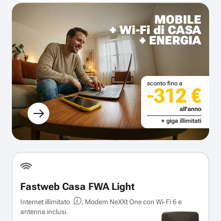
MOBILE
+ Wi-Fi di CASA
+ ENERGIA
sconto fino a
-312 €
all'anno
+ giga illimitati
Fastweb Casa FWA Light
Internet illimitato
, Modem NeXXt One con Wi‑Fi 6 e
antenna inclusi.