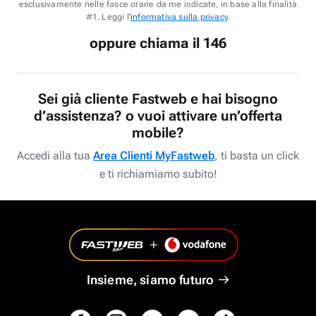
esclusivamente nelle fasce orarie da me indicate, in base alla finalità
#1. Leggi l'
informativa sulla privacy
.
oppure chiama il 146
Sei già cliente Fastweb e hai bisogno
d’assistenza? o vuoi attivare un’offerta
mobile?
Accedi alla tua
Area Clienti MyFastweb
, ti basta un click
e ti richiamiamo subito!
Insieme, siamo futuro