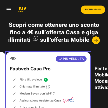
RICHIAMAMI
Scopri come ottenere uno
sconto
fino a 4€
sull’offerta Casa e
giga
illimitati
sull'offerta Mobile
LA PIÙ VENDUTA
Per te
Fastweb Casa Pro
Mobil
Fibra Ultraveloce
Modem
attiva
Chiamate illimitate
Modem Seven con Wi‑Fi 7
Assicurazione Assistenza Casa
Attivazione inclusa