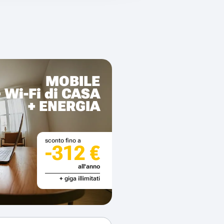
MOBILE
+ Wi-Fi di CASA
+ ENERGIA
sconto fino a
-312 €
all'anno
+ giga illimitati