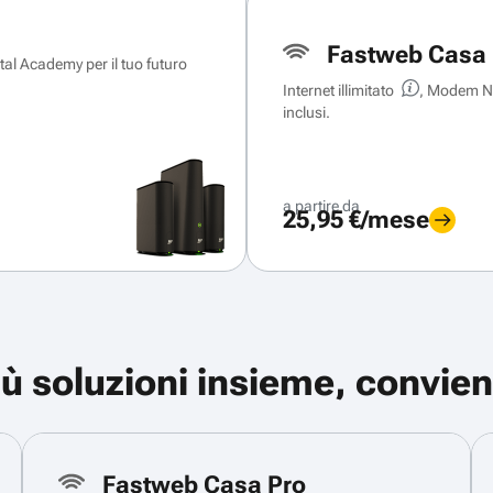
Fastweb Casa 
ital Academy per il tuo futuro
Internet illimitato
, Modem Ne
inclusi.
a partire da
25,95 €/mese
iù soluzioni insieme, convien
Fastweb Casa Pro