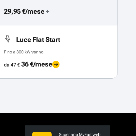
29,95 €/mese
+
Luce Flat Start
Fino a 800 kWh/anno.
36 €/mese
da 47 €
Super app MyFastweb