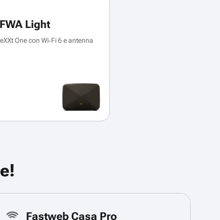
FWA Light
XXt One con Wi‑Fi 6 e antenna
e!
Fastweb Casa Pro