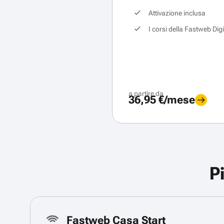
Attivazione inclusa
I corsi della Fastweb Dig
a partire da
36,95 €/mese
P
Fastweb Casa Start