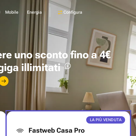
Configura
Mobile
Energia
ere uno
sconto fino a 4€
giga illimitati
LA PIÙ VENDUTA
Fastweb Casa Pro