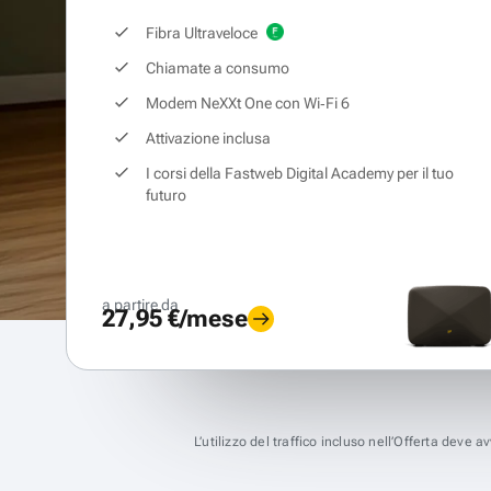
Fibra Ultraveloce
Chiamate a consumo
Modem NeXXt One con Wi‑Fi 6
Attivazione inclusa
I corsi della Fastweb Digital Academy per il tuo
futuro
a partire da
27,95 €/mese
L’utilizzo del traffico incluso nell’Offerta deve 