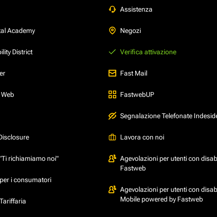
Assistenza
tal Academy
Negozi
ity District
Verifica attivazione
er
Fast Mail
l Web
FastwebUP
Segnalazione Telefonate Indesid
Disclosure
Lavora con noi
"Ti richiamiamo noi"
Agevolazioni per utenti con disabi
Fastweb
per i consumatori
Agevolazioni per utenti con disabi
Mobile powered by Fastweb
ariffaria