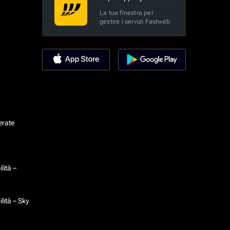
La tua finestra per
gestire i servizi Fastweb
erate
lità –
lità – Sky