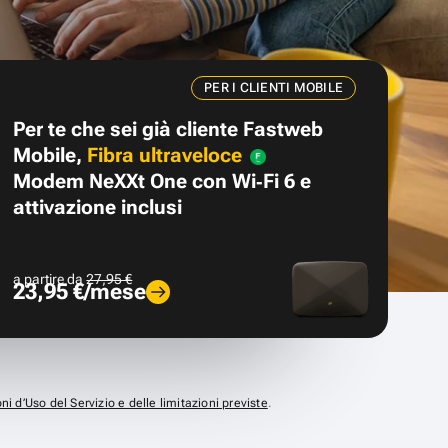
PER I CLIENTI MOBILE
Per te che sei già cliente Fastweb
Mobile,
Fibra ultraveloce
Modem NeXXt One con Wi‑Fi 6 e
attivazione inclusi
a partire da
27,95 €
23,95 €/mese
ni d’Uso del Servizio e delle limitazioni previste
.