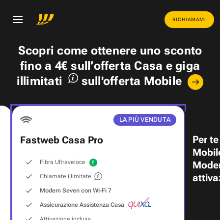
RICHIAMAMI
Scopri come ottenere uno
sconto
fino a 4€
sull’offerta Casa e
giga
illimitati
sull'offerta Mobile
LA PIÙ VENDUTA
Per te
Fastweb Casa Pro
Mobil
Fibra Ultraveloce
Modem
attiva
Chiamate illimitate
Modem Seven con Wi‑Fi 7
Assicurazione Assistenza Casa
Attivazione inclusa