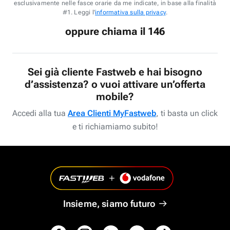
esclusivamente nelle fasce orarie da me indicate, in base alla finalità
#1. Leggi l'
informativa sulla privacy
.
oppure chiama il 146
Sei già cliente Fastweb e hai bisogno
d’assistenza? o vuoi attivare un’offerta
mobile?
Accedi alla tua
Area Clienti MyFastweb
, ti basta un click
e ti richiamiamo subito!
Insieme, siamo futuro