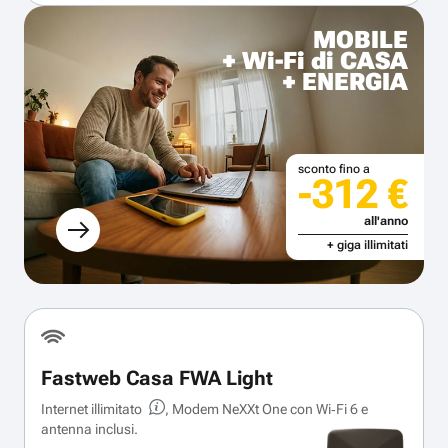
MOBILE
+ Wi-Fi di CASA
+ ENERGIA
sconto fino a
-312 €
all'anno
+ giga illimitati
Fastweb Casa FWA Light
Internet illimitato
, Modem NeXXt One con Wi‑Fi 6 e
antenna inclusi.