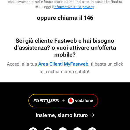
esclusivamente nelle fasce orarie da me indicate, in base alla finalità
#1. Leggi l'
informativa sulla privacy
.
oppure chiama il 146
Sei già cliente Fastweb e hai bisogno
d’assistenza? o vuoi attivare un’offerta
mobile?
Accedi alla tua
Area Clienti MyFastweb
, ti basta un click
e ti richiamiamo subito!
Insieme, siamo futuro