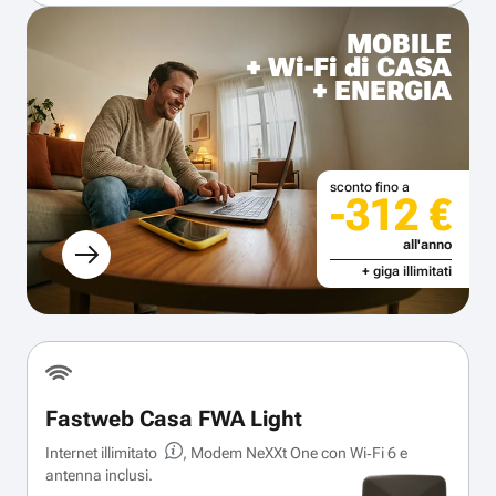
MOBILE
+ Wi-Fi di CASA
+ ENERGIA
sconto fino a
-312 €
all'anno
+ giga illimitati
Fastweb Casa FWA Light
Internet illimitato
, Modem NeXXt One con Wi‑Fi 6 e
antenna inclusi.