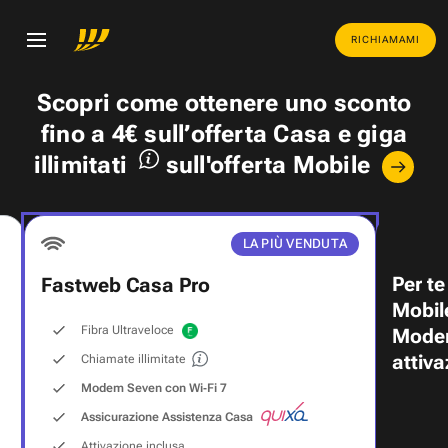
RICHIAMAMI
Scopri come ottenere uno
sconto
fino a 4€
sull’offerta Casa e
giga
illimitati
sull'offerta Mobile
LA PIÙ VENDUTA
Per te
Fastweb Casa Pro
Mobil
Fibra Ultraveloce
Modem
attiva
Chiamate illimitate
Modem Seven con Wi‑Fi 7
Assicurazione Assistenza Casa
Attivazione inclusa