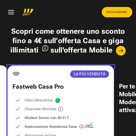
RICHIAMAMI
Scopri come ottenere uno
sconto
fino a 4€
sull’offerta Casa e
giga
illimitati
sull'offerta Mobile
LA PIÙ VENDUTA
Per te
Fastweb Casa Pro
Mobil
Fibra Ultraveloce
Modem
attiva
Chiamate illimitate
Modem Seven con Wi‑Fi 7
Assicurazione Assistenza Casa
Attivazione inclusa