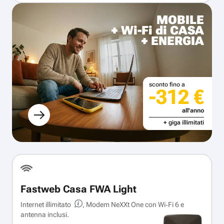
MOBILE
+ Wi-Fi di CASA
+ ENERGIA
sconto fino a
-312 €
all'anno
+ giga illimitati
Fastweb Casa FWA Light
Internet illimitato
, Modem NeXXt One con Wi‑Fi 6 e
antenna inclusi.