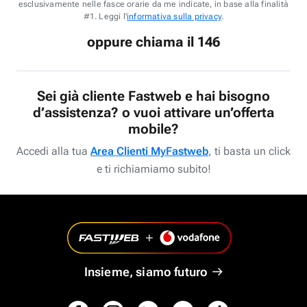
esclusivamente nelle fasce orarie da me indicate, in base alla finalità
#1. Leggi l'
informativa sulla privacy
.
oppure chiama il 146
Sei già cliente Fastweb e hai bisogno
d’assistenza? o vuoi attivare un’offerta
mobile?
Accedi alla tua
Area Clienti MyFastweb
, ti basta un click
e ti richiamiamo subito!
Insieme, siamo futuro