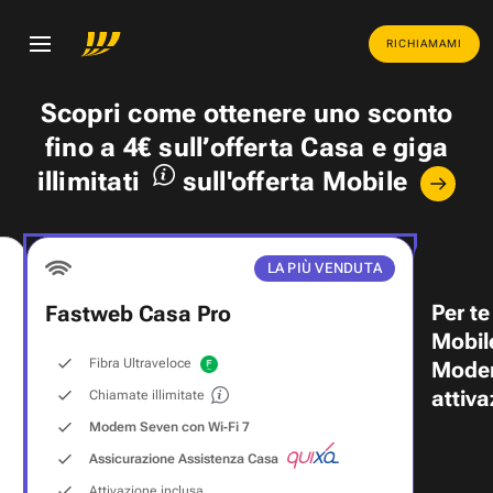
RICHIAMAMI
Scopri come ottenere uno
sconto
fino a 4€
sull’offerta Casa e
giga
illimitati
sull'offerta Mobile
LA PIÙ VENDUTA
Per te
Fastweb Casa Pro
Mobil
Fibra Ultraveloce
Modem
attiva
Chiamate illimitate
Modem Seven con Wi‑Fi 7
Assicurazione Assistenza Casa
Attivazione inclusa