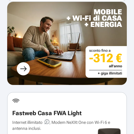
MOBILE
+ Wi-Fi di CASA
+ ENERGIA
sconto fino a
-312 €
all'anno
+ giga illimitati
Fastweb Casa FWA Light
Internet illimitato
, Modem NeXXt One con Wi‑Fi 6 e
antenna inclusi.