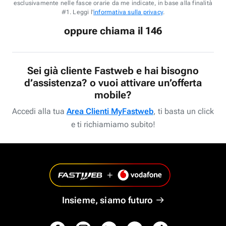
esclusivamente nelle fasce orarie da me indicate, in base alla finalità
#1. Leggi l'
informativa sulla privacy
.
oppure chiama il 146
Sei già cliente Fastweb e hai bisogno
d’assistenza? o vuoi attivare un’offerta
mobile?
Accedi alla tua
Area Clienti MyFastweb
, ti basta un click
e ti richiamiamo subito!
Insieme, siamo futuro