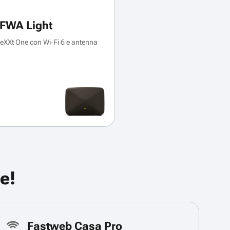
FWA Light
XXt One con Wi‑Fi 6 e antenna
e!
Fastweb Casa Pro