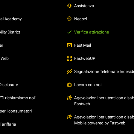
Assistenza
tal Academy
Negozi
ity District
Verifica attivazione
er
Fast Mail
l Web
FastwebUP
Segnalazione Telefonate Indesid
Disclosure
Lavora con noi
"Ti richiamiamo noi"
Agevolazioni per utenti con disabi
Fastweb
per i consumatori
Agevolazioni per utenti con disabi
Mobile powered by Fastweb
ariffaria