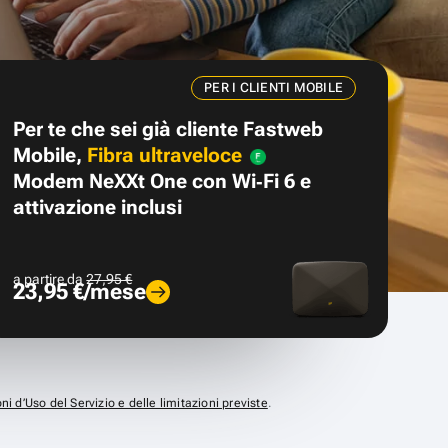
PER I CLIENTI MOBILE
Per te che sei già cliente Fastweb
Mobile,
Fibra ultraveloce
Modem NeXXt One con Wi‑Fi 6 e
attivazione inclusi
a partire da
27,95 €
23,95 €/mese
ni d’Uso del Servizio e delle limitazioni previste
.