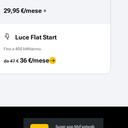
29,95 €/mese
+
Luce Flat Start
Fino a 800 kWh/anno.
36 €/mese
da 47 €
Super app MyFastweb