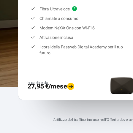
Fibra Ultraveloce
Chiamate a consumo
Modem NeXXt One con Wi‑Fi 6
Attivazione inclusa
I corsi della Fastweb Digital Academy per il tuo
futuro
a partire da
27,95 €/mese
L’utilizzo del traffico incluso nell’Offerta deve 