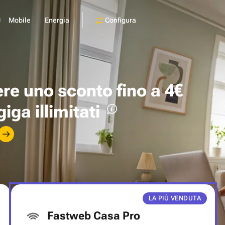
Configura
Mobile
Energia
ere uno
sconto fino a 4€
giga illimitati
LA PIÙ VENDUTA
Fastweb Casa Pro