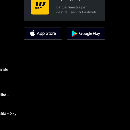
La tua finestra per
gestire i servizi Fastweb
erate
lità –
lità – Sky