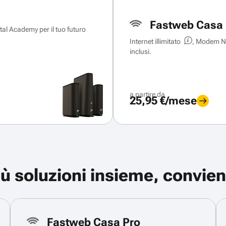
Fastweb Casa 
ital Academy per il tuo futuro
Internet illimitato
, Modem Ne
inclusi.
a partire da
25,95 €/mese
iù soluzioni insieme, convien
Fastweb Casa Pro