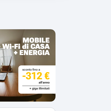
MOBILE
+ Wi-Fi di CASA
+ ENERGIA
sconto fino a
-312 €
all'anno
+ giga illimitati