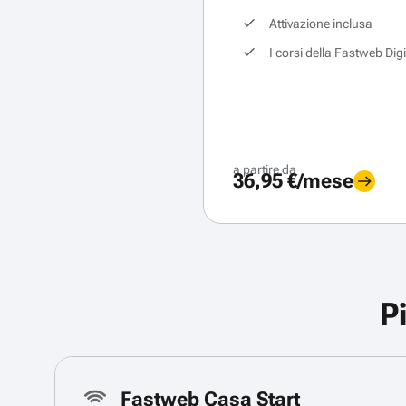
Attivazione inclusa
I corsi della Fastweb Dig
a partire da
36,95 €/mese
P
Fastweb Casa Start