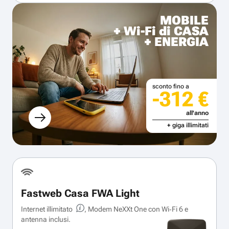
MOBILE
+ Wi-Fi di CASA
+ ENERGIA
sconto fino a
-312 €
all'anno
+ giga illimitati
Fastweb Casa FWA Light
Internet illimitato
, Modem NeXXt One con Wi‑Fi 6 e
antenna inclusi.