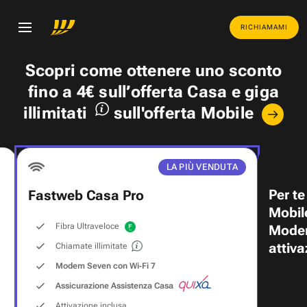
RICHIAMAMI
Scopri come ottenere uno
sconto
fino a 4€
sull’offerta Casa e
giga
illimitati
sull'offerta Mobile
LA PIÙ VENDUTA
Per te
Fastweb Casa Pro
Mobil
Fibra Ultraveloce
Modem
attiva
Chiamate illimitate
Modem Seven con Wi‑Fi 7
Assicurazione Assistenza Casa
Attivazione inclusa