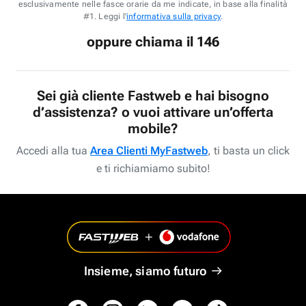
esclusivamente nelle fasce orarie da me indicate, in base alla finalità
#1. Leggi l'
informativa sulla privacy
.
oppure chiama il 146
Sei già cliente Fastweb e hai bisogno
d’assistenza? o vuoi attivare un’offerta
mobile?
Accedi alla tua
Area Clienti MyFastweb
, ti basta un click
e ti richiamiamo subito!
Insieme, siamo futuro