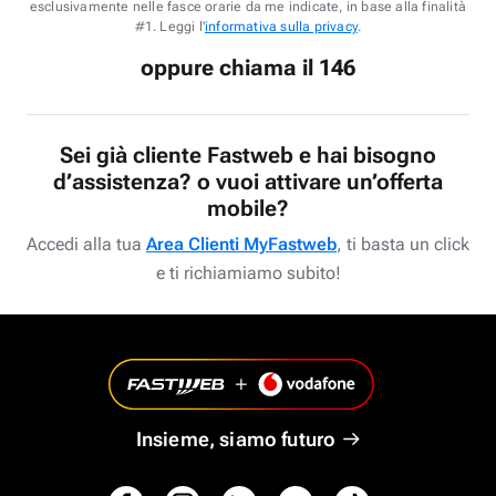
esclusivamente nelle fasce orarie da me indicate, in base alla finalità
#1. Leggi l'
informativa sulla privacy
.
oppure chiama il 146
Sei già cliente Fastweb e hai bisogno
d’assistenza? o vuoi attivare un’offerta
mobile?
Accedi alla tua
Area Clienti MyFastweb
, ti basta un click
e ti richiamiamo subito!
Insieme, siamo futuro