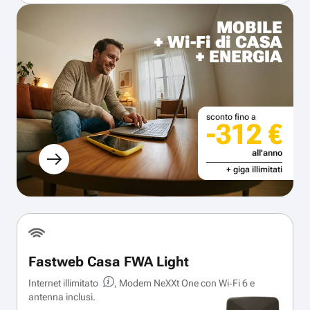
MOBILE
+ Wi-Fi di CASA
+ ENERGIA
sconto fino a
-312 €
all'anno
+ giga illimitati
Fastweb Casa FWA Light
Internet illimitato
, Modem NeXXt One con Wi‑Fi 6 e
antenna inclusi.