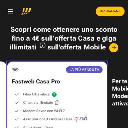
RICHIAMAMI
Scopri come ottenere uno
sconto
fino a 4€
sull’offerta Casa e
giga
illimitati
sull'offerta Mobile
LA PIÙ VENDUTA
Per te
Fastweb Casa Pro
Mobil
Fibra Ultraveloce
Modem
attiva
Chiamate illimitate
Modem Seven con Wi‑Fi 7
Assicurazione Assistenza Casa
Attivazione inclusa