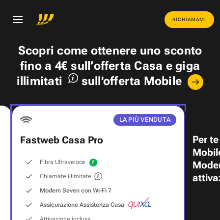
RICHIAMAMI
Scopri come ottenere uno
sconto
fino a 4€
sull’offerta Casa e
giga
illimitati
sull'offerta Mobile
LA PIÙ VENDUTA
Per te
Fastweb Casa Pro
Mobil
Fibra Ultraveloce
Modem
attiva
Chiamate illimitate
Modem Seven con Wi‑Fi 7
Assicurazione Assistenza Casa
Attivazione inclusa