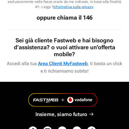
esclusivamente nelle fasce orarie da me indicate, in base alla finalità
#1. Leggi l'
informativa sulla privacy
.
oppure chiama il 146
Sei già cliente Fastweb e hai bisogno
d’assistenza? o vuoi attivare un’offerta
mobile?
Accedi alla tua
Area Clienti MyFastweb
, ti basta un click
e ti richiamiamo subito!
Insieme, siamo futuro