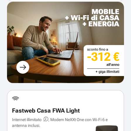
MOBILE
+ Wi-Fi di CASA
+ ENERGIA
sconto fino a
-312 €
all'anno
+ giga illimitati
Fastweb Casa FWA Light
Internet illimitato
, Modem NeXXt One con Wi‑Fi 6 e
antenna inclusi.