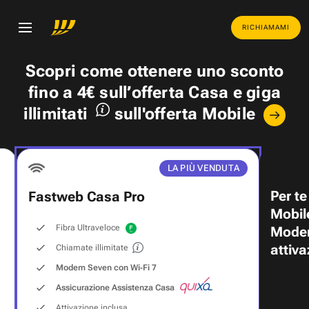
RICHIAMAMI
Scopri come ottenere uno
sconto
fino a 4€
sull’offerta Casa e
giga
illimitati
sull'offerta Mobile
LA PIÙ VENDUTA
Per te
Fastweb Casa Pro
Mobil
Fibra Ultraveloce
Modem
attiva
Chiamate illimitate
Modem Seven con Wi‑Fi 7
Assicurazione Assistenza Casa
Attivazione inclusa