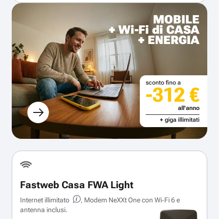
MOBILE
+ Wi-Fi di CASA
+ ENERGIA
sconto fino a
-312 €
all'anno
+ giga illimitati
Fastweb Casa FWA Light
Internet illimitato
, Modem NeXXt One con Wi‑Fi 6 e
antenna inclusi.