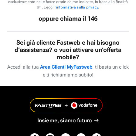
esclusivamente nelle fasce orarie da me indicate, in base alla finalità
#1. Leggi l'
informativa sulla privacy
.
oppure chiama il 146
Sei già cliente Fastweb e hai bisogno
d’assistenza? o vuoi attivare un’offerta
mobile?
Accedi alla tua
Area Clienti MyFastweb
, ti basta un click
e ti richiamiamo subito!
Insieme, siamo futuro