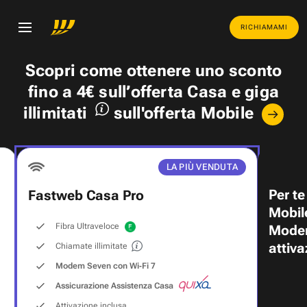
RICHIAMAMI
Scopri come ottenere uno
sconto
fino a 4€
sull’offerta Casa e
giga
illimitati
sull'offerta Mobile
LA PIÙ VENDUTA
Per te
Fastweb Casa Pro
Mobil
Fibra Ultraveloce
Modem
attiva
Chiamate illimitate
Modem Seven con Wi‑Fi 7
Assicurazione Assistenza Casa
Attivazione inclusa