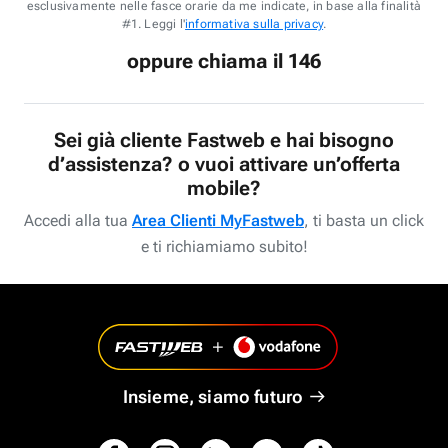
esclusivamente nelle fasce orarie da me indicate, in base alla finalità
#1. Leggi l'
informativa sulla privacy
.
oppure chiama il 146
Sei già cliente Fastweb e hai bisogno
d’assistenza? o vuoi attivare un’offerta
mobile?
Accedi alla tua
Area Clienti MyFastweb
, ti basta un click
e ti richiamiamo subito!
Insieme, siamo futuro