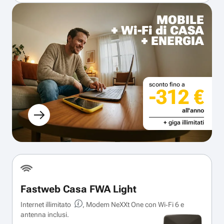
MOBILE
+ Wi-Fi di CASA
+ ENERGIA
sconto fino a
-312 €
all'anno
+ giga illimitati
Fastweb Casa FWA Light
Internet illimitato
, Modem NeXXt One con Wi‑Fi 6 e
antenna inclusi.