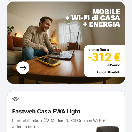
MOBILE
+ Wi-Fi di CASA
+ ENERGIA
sconto fino a
-312 €
all'anno
+ giga illimitati
Fastweb Casa FWA Light
Internet illimitato
, Modem NeXXt One con Wi‑Fi 6 e
antenna inclusi.