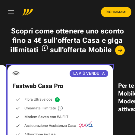
RICHIAMAMI
Scopri come ottenere uno
sconto
fino a 4€
sull’offerta Casa e
giga
illimitati
sull'offerta Mobile
LA PIÙ VENDUTA
Per te
Fastweb Casa Pro
Mobil
Fibra Ultraveloce
Modem
attiva
Chiamate illimitate
Modem Seven con Wi‑Fi 7
Assicurazione Assistenza Casa
Attivazione inclusa