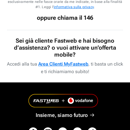
esclusivamente nelle fasce orarie da me indicate, in base alla finalità
#1. Leggi l'
informativa sulla privacy
.
oppure chiama il 146
Sei già cliente Fastweb e hai bisogno
d’assistenza? o vuoi attivare un’offerta
mobile?
Accedi alla tua
Area Clienti MyFastweb
, ti basta un click
e ti richiamiamo subito!
Insieme, siamo futuro