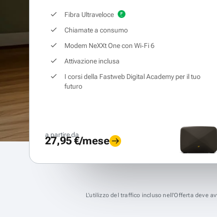
Fibra Ultraveloce
Chiamate a consumo
Modem NeXXt One con Wi‑Fi 6
Attivazione inclusa
I corsi della Fastweb Digital Academy per il tuo
futuro
a partire da
27,95 €/mese
L’utilizzo del traffico incluso nell’Offerta deve 