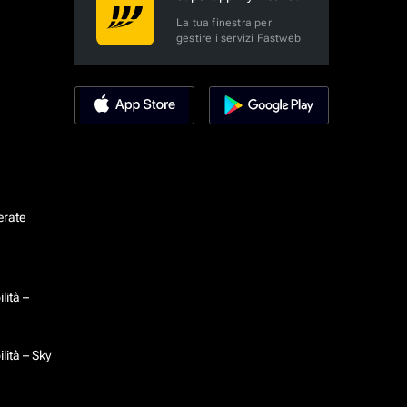
La tua finestra per
gestire i servizi Fastweb
erate
lità –
lità – Sky