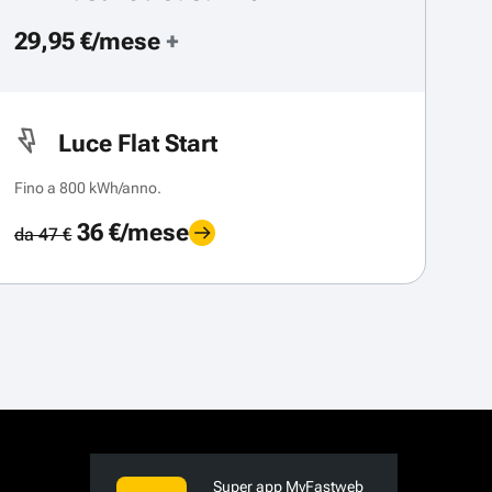
29,95 €/mese
+
Luce Flat Start
Fino a 800 kWh/anno.
36 €/mese
da 47 €
Super app MyFastweb