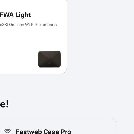
FWA Light
XXt One con Wi‑Fi 6 e antenna
e!
Fastweb Casa Pro