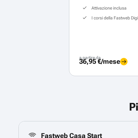
Attivazione inclusa
I corsi della Fastweb Dig
a partire da
36,95 €/mese
P
Fastweb Casa Start