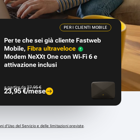
PER I CLIENTI MOBILE
Per te che sei già cliente Fastweb
Mobile,
Fibra ultraveloce
Modem NeXXt One con Wi‑Fi 6 e
attivazione inclusi
a partire da
27,95 €
23,95 €/mese
ni d’Uso del Servizio e delle limitazioni previste
.