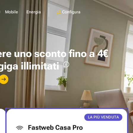
Configura
Mobile
Energia
ere uno
sconto fino a 4€
giga illimitati
LA PIÙ VENDUTA
Fastweb Casa Pro