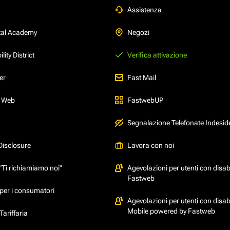
Assistenza
tal Academy
Negozi
ity District
Verifica attivazione
er
Fast Mail
l Web
FastwebUP
Segnalazione Telefonate Indesid
Disclosure
Lavora con noi
"Ti richiamiamo noi"
Agevolazioni per utenti con disabi
Fastweb
per i consumatori
Agevolazioni per utenti con disabi
Mobile powered by Fastweb
ariffaria