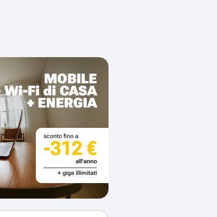
MOBILE
+ Wi-Fi di CASA
+ ENERGIA
sconto fino a
-312 €
all'anno
+ giga illimitati