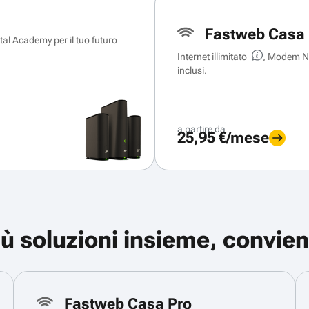
Fastweb Casa 
ital Academy per il tuo futuro
Internet illimitato
, Modem Ne
inclusi.
a partire da
25,95 €/mese
iù soluzioni insieme, convien
Fastweb Casa Pro