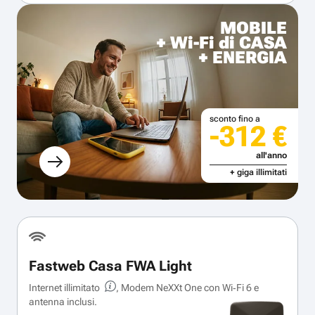
MOBILE
+ Wi-Fi di CASA
+ ENERGIA
sconto fino a
-312 €
all'anno
+ giga illimitati
Fastweb Casa FWA Light
Internet illimitato
, Modem NeXXt One con Wi‑Fi 6 e
antenna inclusi.