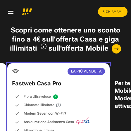
RICHIAMAMI
Scopri come ottenere uno
sconto
fino a 4€
sull’offerta Casa e
giga
illimitati
sull'offerta Mobile
LA PIÙ VENDUTA
Per te
Fastweb Casa Pro
Mobil
Fibra Ultraveloce
Modem
attiva
Chiamate illimitate
Modem Seven con Wi‑Fi 7
Assicurazione Assistenza Casa
Attivazione inclusa