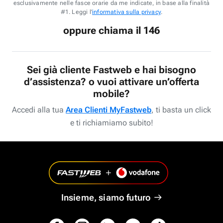
esclusivamente nelle fasce orarie da me indicate, in base alla finalità
#1. Leggi l'
informativa sulla privacy
.
oppure chiama il 146
Sei già cliente Fastweb e hai bisogno
d’assistenza? o vuoi attivare un’offerta
mobile?
Accedi alla tua
Area Clienti MyFastweb
, ti basta un click
e ti richiamiamo subito!
Insieme, siamo futuro