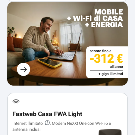
MOBILE
+ Wi-Fi di CASA
+ ENERGIA
sconto fino a
-312 €
all'anno
+ giga illimitati
Fastweb Casa FWA Light
Internet illimitato
, Modem NeXXt One con Wi‑Fi 6 e
antenna inclusi.