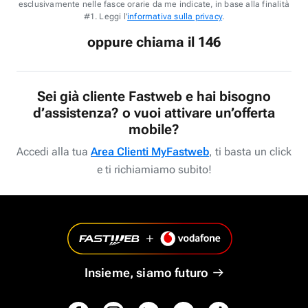
esclusivamente nelle fasce orarie da me indicate, in base alla finalità
#1. Leggi l'
informativa sulla privacy
.
oppure chiama il 146
Sei già cliente Fastweb e hai bisogno
d’assistenza? o vuoi attivare un’offerta
mobile?
Accedi alla tua
Area Clienti MyFastweb
, ti basta un click
e ti richiamiamo subito!
Insieme, siamo futuro