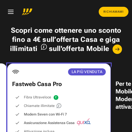
RICHIAMAMI
Scopri come ottenere uno
sconto
fino a 4€
sull’offerta Casa e
giga
illimitati
sull'offerta Mobile
LA PIÙ VENDUTA
Per te
Fastweb Casa Pro
Mobil
Fibra Ultraveloce
Modem
attiva
Chiamate illimitate
Modem Seven con Wi‑Fi 7
Assicurazione Assistenza Casa
Attivazione inclusa