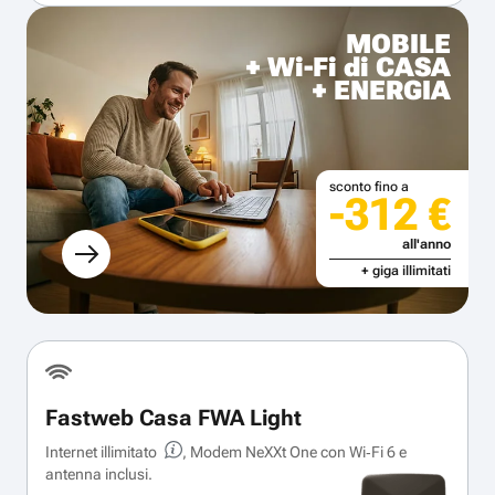
MOBILE
+ Wi-Fi di CASA
+ ENERGIA
sconto fino a
-312 €
all'anno
+ giga illimitati
Fastweb Casa FWA Light
Internet illimitato
, Modem NeXXt One con Wi‑Fi 6 e
antenna inclusi.