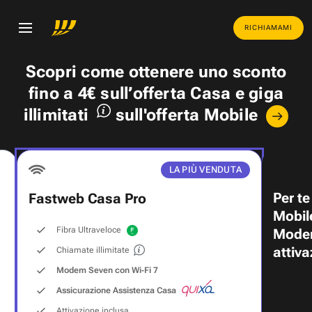
RICHIAMAMI
Scopri come ottenere uno
sconto
fino a 4€
sull’offerta Casa e
giga
illimitati
sull'offerta Mobile
LA PIÙ VENDUTA
Per te
Fastweb Casa Pro
Mobil
Fibra Ultraveloce
Modem
attiva
Chiamate illimitate
Modem Seven con Wi‑Fi 7
Assicurazione Assistenza Casa
Attivazione inclusa