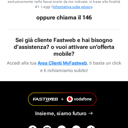
esclusivamente nelle fasce orarie da me indicate, in base alla finalità
#1. Leggi l'
informativa sulla privacy
.
oppure chiama il 146
Sei già cliente Fastweb e hai bisogno
d’assistenza? o vuoi attivare un’offerta
mobile?
Accedi alla tua
Area Clienti MyFastweb
, ti basta un click
e ti richiamiamo subito!
Insieme, siamo futuro