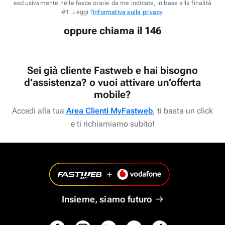
esclusivamente nelle fasce orarie da me indicate, in base alla finalità
#1. Leggi l'
informativa sulla privacy
.
oppure chiama il 146
Sei già cliente Fastweb e hai bisogno
d’assistenza? o vuoi attivare un’offerta
mobile?
Accedi alla tua
Area Clienti MyFastweb
, ti basta un click
e ti richiamiamo subito!
Insieme, siamo futuro