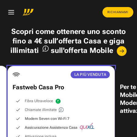
RICHIAMAMI
Scopri come ottenere uno
sconto
fino a 4€
sull’offerta Casa e
giga
illimitati
sull'offerta Mobile
LA PIÙ VENDUTA
Per te
Fastweb Casa Pro
Mobil
Fibra Ultraveloce
Modem
attiva
Chiamate illimitate
Modem Seven con Wi‑Fi 7
Assicurazione Assistenza Casa
Attivazione inclusa