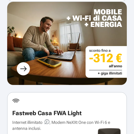
MOBILE
+ Wi-Fi di CASA
+ ENERGIA
sconto fino a
-312 €
all'anno
+ giga illimitati
Fastweb Casa FWA Light
Internet illimitato
, Modem NeXXt One con Wi‑Fi 6 e
antenna inclusi.