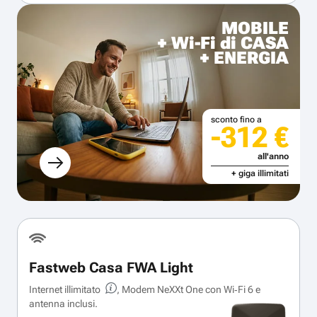
MOBILE
+ Wi-Fi di CASA
+ ENERGIA
sconto fino a
-312 €
all'anno
+ giga illimitati
Fastweb Casa FWA Light
Internet illimitato
, Modem NeXXt One con Wi‑Fi 6 e
antenna inclusi.