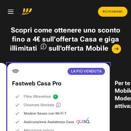
RICHIAMAMI
Scopri come ottenere uno
sconto
fino a 4€
sull’offerta Casa e
giga
illimitati
sull'offerta Mobile
LA PIÙ VENDUTA
Per te
Fastweb Casa Pro
Mobil
Fibra Ultraveloce
Modem
attiva
Chiamate illimitate
Modem Seven con Wi‑Fi 7
Assicurazione Assistenza Casa
Attivazione inclusa