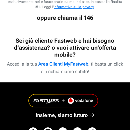
esclusivamente nelle fasce orarie da me indicate, in base alla finalità
#1. Leggi l'
informativa sulla privacy
.
oppure chiama il 146
Sei già cliente Fastweb e hai bisogno
d’assistenza? o vuoi attivare un’offerta
mobile?
Accedi alla tua
Area Clienti MyFastweb
, ti basta un click
e ti richiamiamo subito!
Insieme, siamo futuro