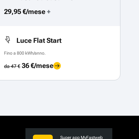
29,95 €/mese
+
Luce Flat Start
Fino a 800 kWh/anno.
36 €/mese
da 47 €
Super app MyFastweb