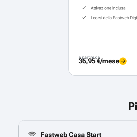
Attivazione inclusa
I corsi della Fastweb Dig
a partire da
36,95 €/mese
P
Fastweb Casa Start