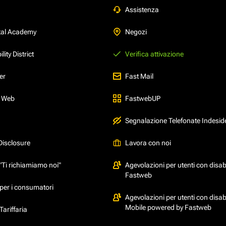
Assistenza
tal Academy
Negozi
ity District
Verifica attivazione
er
Fast Mail
l Web
FastwebUP
Segnalazione Telefonate Indesid
Disclosure
Lavora con noi
"Ti richiamiamo noi"
Agevolazioni per utenti con disabi
Fastweb
per i consumatori
Agevolazioni per utenti con disabi
Mobile powered by Fastweb
ariffaria