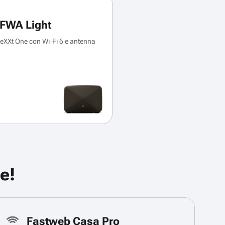
FWA Light
XXt One con Wi‑Fi 6 e antenna
e!
Fastweb Casa Pro