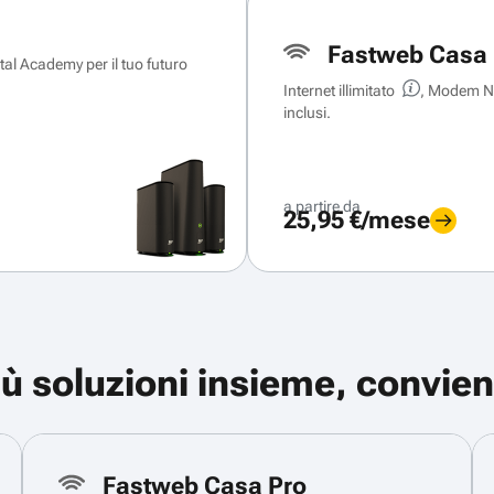
Fastweb Casa 
ital Academy per il tuo futuro
Internet illimitato
, Modem Ne
inclusi.
a partire da
25,95 €/mese
iù soluzioni insieme, convien
Fastweb Casa Pro