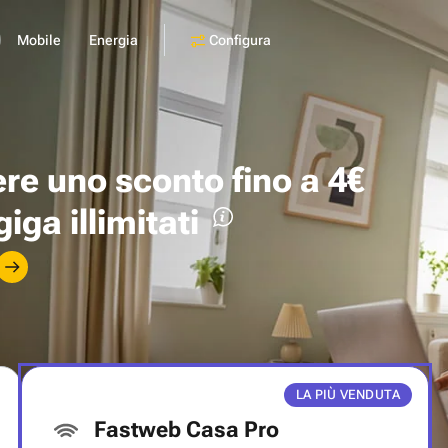
Configura
Mobile
Energia
ere uno
sconto fino a 4€
giga illimitati
LA PIÙ VENDUTA
Fastweb Casa Pro