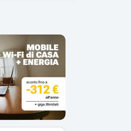
MOBILE
+ Wi-Fi di CASA
+ ENERGIA
sconto fino a
-312 €
all'anno
+ giga illimitati