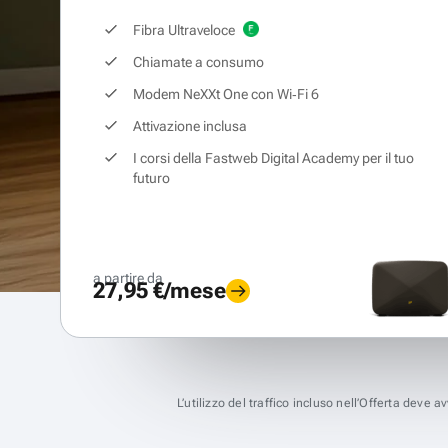
Fibra Ultraveloce
Chiamate a consumo
Modem NeXXt One con Wi‑Fi 6
Attivazione inclusa
I corsi della Fastweb Digital Academy per il tuo
futuro
a partire da
27,95 €/mese
L’utilizzo del traffico incluso nell’Offerta deve 