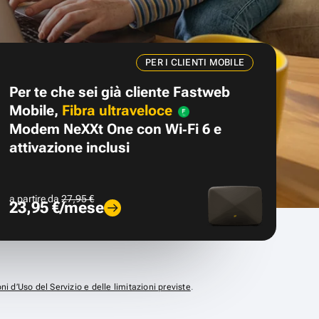
PER I CLIENTI MOBILE
Per te che sei già cliente Fastweb
Mobile,
Fibra ultraveloce
Modem NeXXt One con Wi‑Fi 6 e
attivazione inclusi
a partire da
27,95 €
23,95 €/mese
ni d’Uso del Servizio e delle limitazioni previste
.