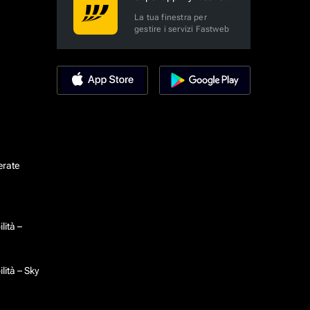
La tua finestra per
gestire i servizi Fastweb
erate
lità –
lità – Sky