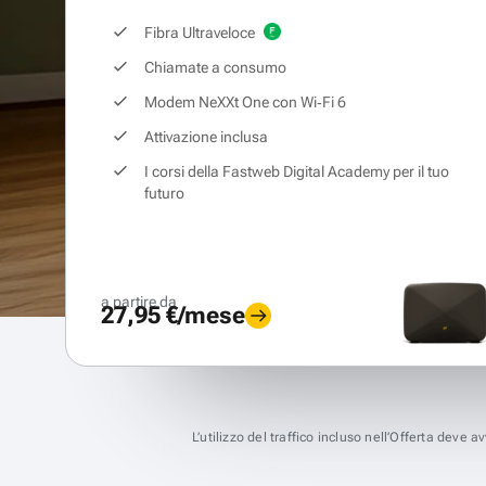
Fibra Ultraveloce
Chiamate a consumo
Modem NeXXt One con Wi‑Fi 6
Attivazione inclusa
I corsi della Fastweb Digital Academy per il tuo
futuro
a partire da
27,95 €/mese
L’utilizzo del traffico incluso nell’Offerta deve 