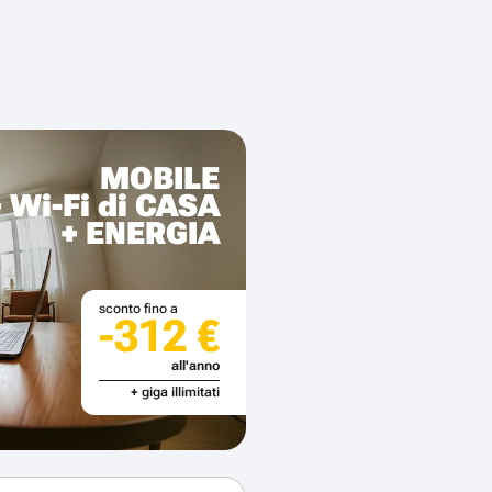
MOBILE
+ Wi-Fi di CASA
+ ENERGIA
sconto fino a
-312 €
all'anno
+ giga illimitati