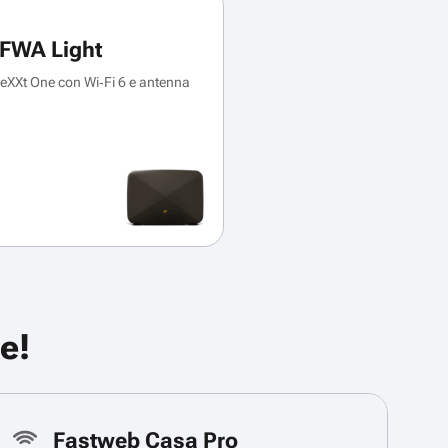
FWA Light
XXt One con Wi‑Fi 6 e antenna
e!
Fastweb Casa Pro