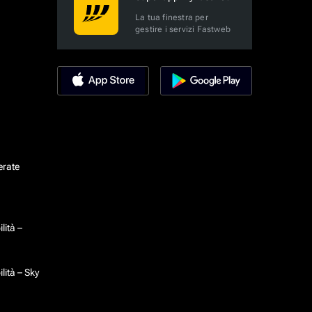
La tua finestra per
gestire i servizi Fastweb
erate
lità –
lità – Sky