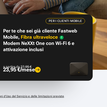
PER I CLIENTI MOBILE
Per te che sei già cliente Fastweb
Mobile,
Fibra ultraveloce
Modem NeXXt One con Wi‑Fi 6 e
attivazione inclusi
a partire da
27,95 €
23,95 €/mese
ni d’Uso del Servizio e delle limitazioni previste
.