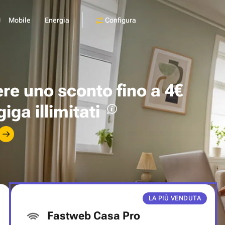
Configura
Mobile
Energia
ere uno
sconto fino a 4€
giga illimitati
LA PIÙ VENDUTA
Fastweb Casa Pro