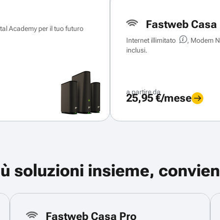
Fastweb Casa 
ital Academy per il tuo futuro
Internet illimitato
, Modem Ne
inclusi.
a partire da
25,95 €/mese
iù soluzioni insieme, convien
Fastweb Casa Pro