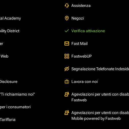
Assistenza
tal Academy
Negozi
ity District
Verifica attivazione
er
Fast Mail
l Web
FastwebUP
Segnalazione Telefonate Indesid
Disclosure
Lavora con noi
"Ti richiamiamo noi"
Agevolazioni per utenti con disabi
Fastweb
per i consumatori
Agevolazioni per utenti con disabi
Mobile powered by Fastweb
ariffaria