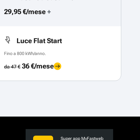
29,95 €/mese
+
Luce Flat Start
Fino a 800 kWh/anno.
36 €/mese
da 47 €
Super app MyFastweb