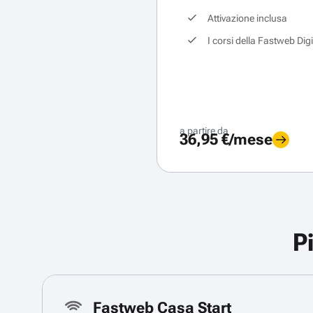
Attivazione inclusa
I corsi della Fastweb Dig
a partire da
36,95 €/mese
P
Fastweb Casa Start