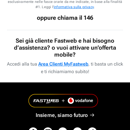
esclusivamente nelle fasce orarie da me indicate, in base alla finalità
#1. Leggi l'
informativa sulla privacy
.
oppure chiama il 146
Sei già cliente Fastweb e hai bisogno
d’assistenza? o vuoi attivare un’offerta
mobile?
Accedi alla tua
Area Clienti MyFastweb
, ti basta un click
e ti richiamiamo subito!
Insieme, siamo futuro