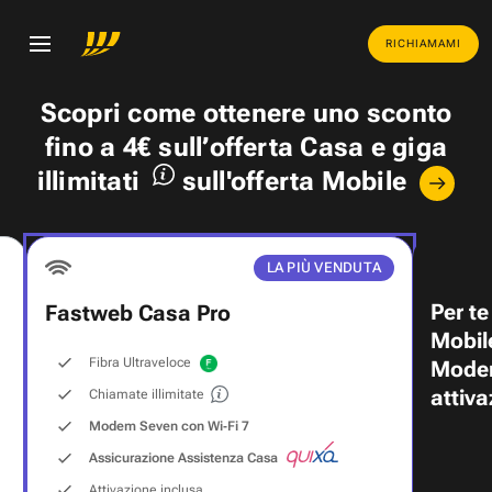
RICHIAMAMI
Scopri come ottenere uno
sconto
fino a 4€
sull’offerta Casa e
giga
illimitati
sull'offerta Mobile
LA PIÙ VENDUTA
Per te
Fastweb Casa Pro
Mobil
Fibra Ultraveloce
Modem
attiva
Chiamate illimitate
Modem Seven con Wi‑Fi 7
Assicurazione Assistenza Casa
Attivazione inclusa