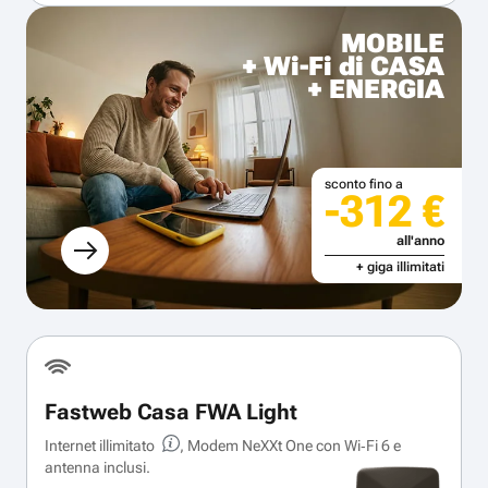
MOBILE
+ Wi-Fi di CASA
+ ENERGIA
sconto fino a
-312 €
all'anno
+ giga illimitati
Fastweb Casa FWA Light
Internet illimitato
, Modem NeXXt One con Wi‑Fi 6 e
antenna inclusi.