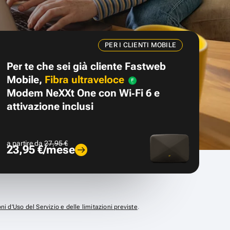
PER I CLIENTI MOBILE
Per te che sei già cliente Fastweb
Mobile,
Fibra ultraveloce
Modem NeXXt One con Wi‑Fi 6 e
attivazione inclusi
a partire da
27,95 €
23,95 €/mese
ni d’Uso del Servizio e delle limitazioni previste
.