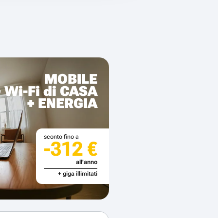
MOBILE
+ Wi-Fi di CASA
+ ENERGIA
sconto fino a
-312 €
all'anno
+ giga illimitati