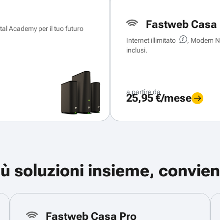
Fastweb Casa 
ital Academy per il tuo futuro
Internet illimitato
, Modem Ne
inclusi.
a partire da
25,95 €/mese
iù soluzioni insieme, convien
Fastweb Casa Pro