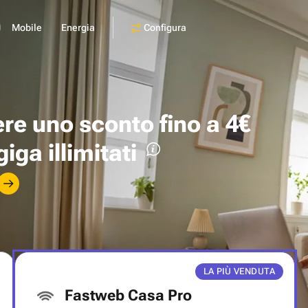
Configura
Mobile
Energia
ere uno
sconto fino a 4€
giga illimitati
LA PIÙ VENDUTA
Fastweb Casa Pro