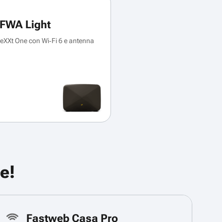
FWA Light
XXt One con Wi‑Fi 6 e antenna
e!
Fastweb Casa Pro