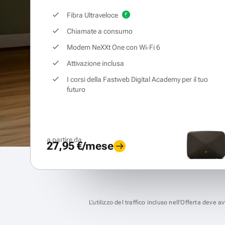
Fibra Ultraveloce
Chiamate a consumo
Modem NeXXt One con Wi‑Fi 6
Attivazione inclusa
I corsi della Fastweb Digital Academy per il tuo
futuro
a partire da
27,95 €/mese
L’utilizzo del traffico incluso nell’Offerta deve 