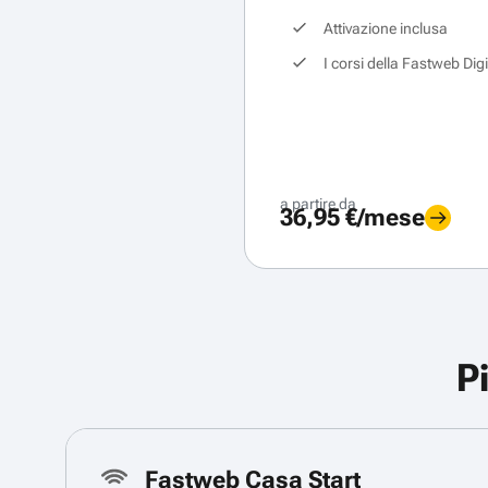
Attivazione inclusa
I corsi della Fastweb Dig
a partire da
36,95 €/mese
P
Fastweb Casa Start