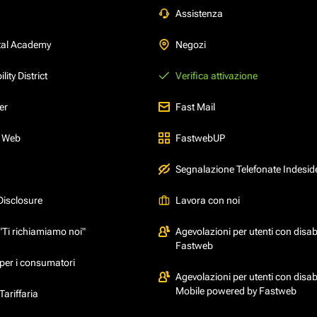
Assistenza
tal Academy
Negozi
ity District
Verifica attivazione
er
Fast Mail
l Web
FastwebUP
Segnalazione Telefonate Indesid
Disclosure
Lavora con noi
"Ti richiamiamo noi"
Agevolazioni per utenti con disabi
Fastweb
per i consumatori
Agevolazioni per utenti con disabi
Mobile powered by Fastweb
ariffaria