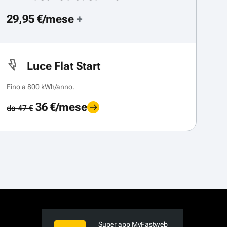
29,95 €/mese
+
Luce Flat Start
Fino a 800 kWh/anno.
36 €/mese
da 47 €
Super app MyFastweb