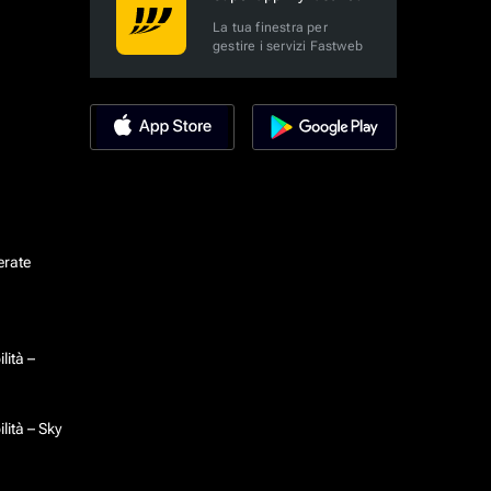
La tua finestra per
gestire i servizi Fastweb
erate
lità –
lità – Sky