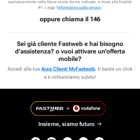
esclusivamente nelle fasce orarie da me indicate, in base alla finalità
#1. Leggi l'
informativa sulla privacy
.
oppure chiama il 146
Sei già cliente Fastweb e hai bisogno
d’assistenza? o vuoi attivare un’offerta
mobile?
Accedi alla tua
Area Clienti MyFastweb
, ti basta un click
e ti richiamiamo subito!
Insieme, siamo futuro