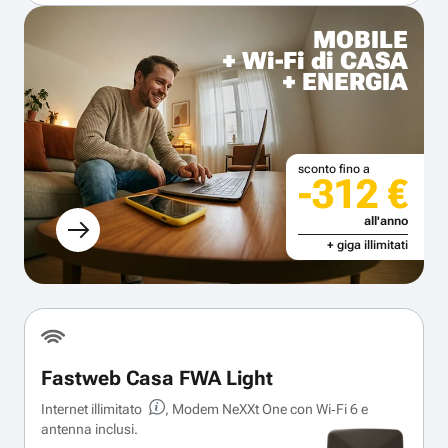
MOBILE
+ Wi-Fi di CASA
+ ENERGIA
sconto fino a
-312 €
all'anno
+ giga illimitati
Fastweb Casa FWA Light
Internet illimitato
, Modem NeXXt One con Wi‑Fi 6 e
antenna inclusi.