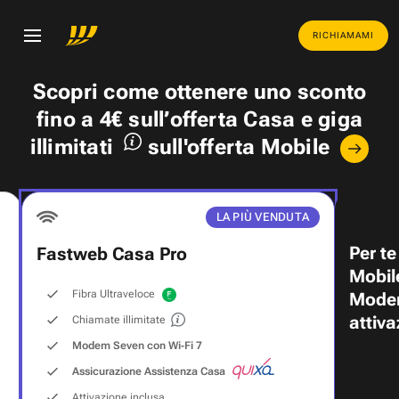
RICHIAMAMI
Scopri come ottenere uno
sconto
fino a 4€
sull’offerta Casa e
giga
illimitati
sull'offerta Mobile
LA PIÙ VENDUTA
Per te
Fastweb Casa Pro
Mobil
Fibra Ultraveloce
Modem
attiva
Chiamate illimitate
Modem Seven con Wi‑Fi 7
Assicurazione Assistenza Casa
Attivazione inclusa