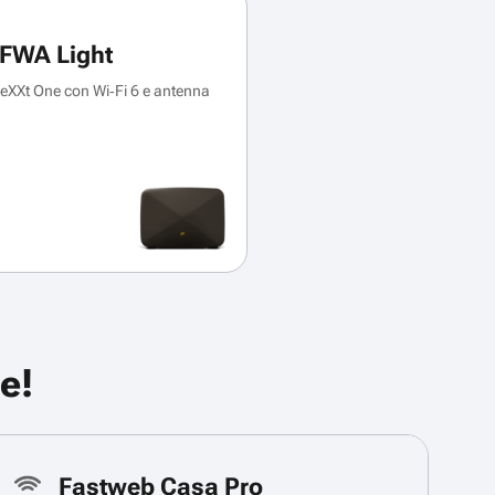
FWA Light
XXt One con Wi‑Fi 6 e antenna
e!
Fastweb Casa Pro