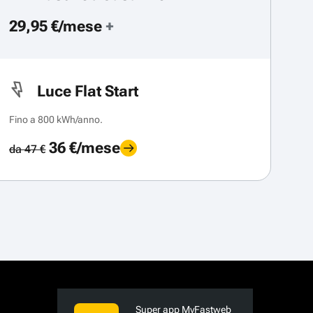
29,95 €/mese
+
Luce Flat Start
Fino a 800 kWh/anno.
36 €/mese
da 47 €
Super app MyFastweb