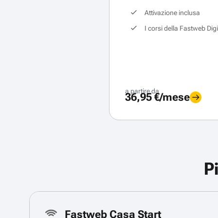
Attivazione inclusa
I corsi della Fastweb Dig
a partire da
36,95 €/mese
P
Fastweb Casa Start