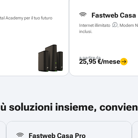
Fastweb Casa 
ital Academy per il tuo futuro
Internet illimitato
, Modem Ne
inclusi.
a partire da
25,95 €/mese
iù soluzioni insieme, convien
Fastweb Casa Pro