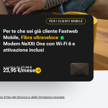
PER I CLIENTI MOBILE
Per te che sei già cliente Fastweb
Mobile,
Fibra ultraveloce
Modem NeXXt One con Wi‑Fi 6 e
attivazione inclusi
a partire da
27,95 €
23,95 €/mese
ni d’Uso del Servizio e delle limitazioni previste
.