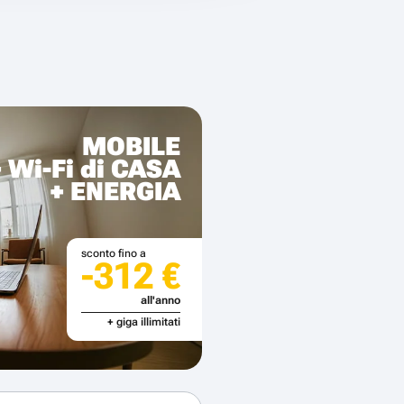
MOBILE
+ Wi-Fi di CASA
+ ENERGIA
sconto fino a
-312 €
all'anno
+ giga illimitati