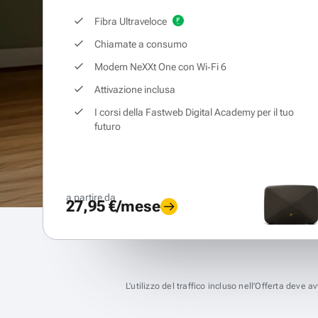
Fibra Ultraveloce
Chiamate a consumo
Modem NeXXt One con Wi‑Fi 6
Attivazione inclusa
I corsi della Fastweb Digital Academy per il tuo
futuro
a partire da
27,95 €/mese
L’utilizzo del traffico incluso nell’Offerta deve 