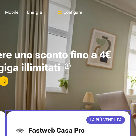
Configura
Mobile
Energia
ere uno
sconto fino a 4€
giga illimitati
LA PIÙ VENDUTA
Fastweb Casa Pro