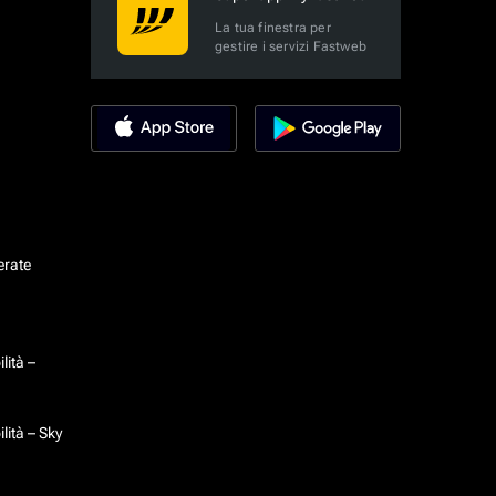
La tua finestra per
gestire i servizi Fastweb
erate
lità –
lità – Sky