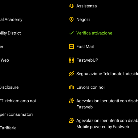
Assistenza
tal Academy
Negozi
ity District
Verifica attivazione
er
Fast Mail
l Web
FastwebUP
Segnalazione Telefonate Indesid
Disclosure
Lavora con noi
"Ti richiamiamo noi"
Agevolazioni per utenti con disabi
Fastweb
per i consumatori
Agevolazioni per utenti con disabi
Mobile powered by Fastweb
ariffaria