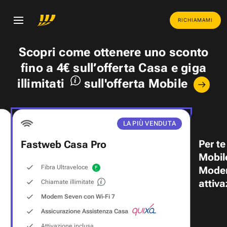
RICHIAMAMI
Scopri come ottenere uno
sconto
fino a 4€
sull’offerta Casa e
giga
illimitati
sull'offerta Mobile
LA PIÙ VENDUTA
Per te
Fastweb Casa Pro
Mobil
Fibra Ultraveloce
Modem
attiva
Chiamate illimitate
Modem Seven con Wi‑Fi 7
Assicurazione Assistenza Casa
Attivazione inclusa