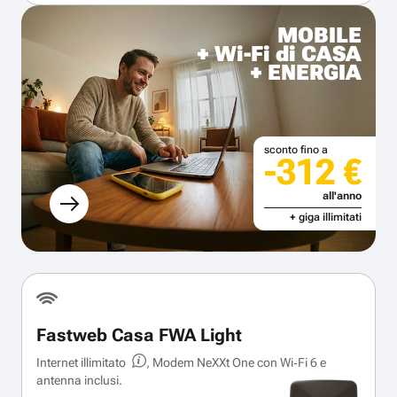
MOBILE
+ Wi-Fi di CASA
+ ENERGIA
sconto fino a
-312 €
all'anno
+ giga illimitati
Fastweb Casa FWA Light
Internet illimitato
, Modem NeXXt One con Wi‑Fi 6 e
antenna inclusi.