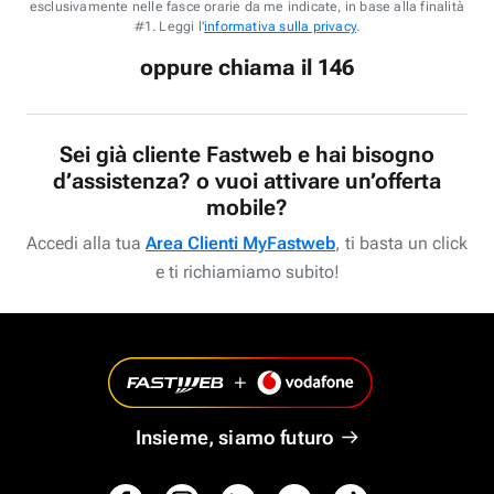
esclusivamente nelle fasce orarie da me indicate, in base alla finalità
#1. Leggi l'
informativa sulla privacy
.
oppure chiama il 146
Sei già cliente Fastweb e hai bisogno
d’assistenza? o vuoi attivare un’offerta
mobile?
Accedi alla tua
Area Clienti MyFastweb
, ti basta un click
e ti richiamiamo subito!
Insieme, siamo futuro