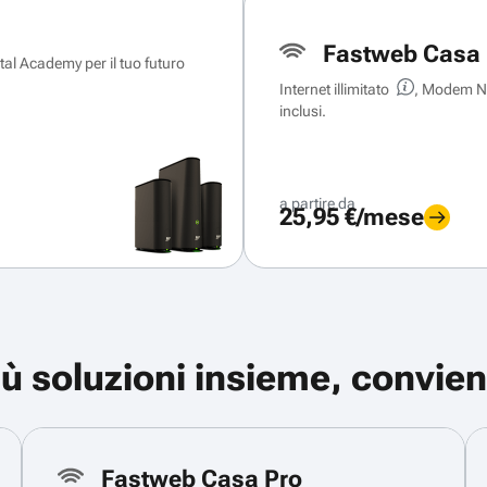
Fastweb Casa 
ital Academy per il tuo futuro
Internet illimitato
, Modem Ne
inclusi.
a partire da
25,95 €/mese
iù soluzioni insieme, convien
Fastweb Casa Pro