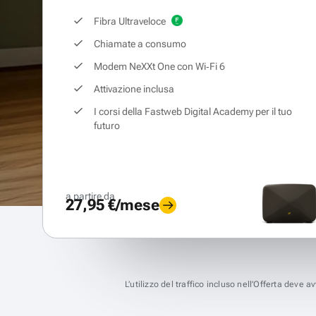
Fibra Ultraveloce
Chiamate a consumo
Modem NeXXt One con Wi‑Fi 6
Attivazione inclusa
I corsi della Fastweb Digital Academy per il tuo
futuro
a partire da
27,95 €/mese
L’utilizzo del traffico incluso nell’Offerta deve 