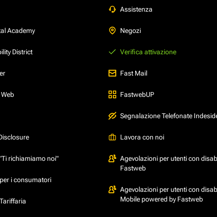
Assistenza
tal Academy
Negozi
ity District
Verifica attivazione
er
Fast Mail
l Web
FastwebUP
Segnalazione Telefonate Indesid
Disclosure
Lavora con noi
"Ti richiamiamo noi"
Agevolazioni per utenti con disabi
Fastweb
per i consumatori
Agevolazioni per utenti con disabi
Mobile powered by Fastweb
ariffaria