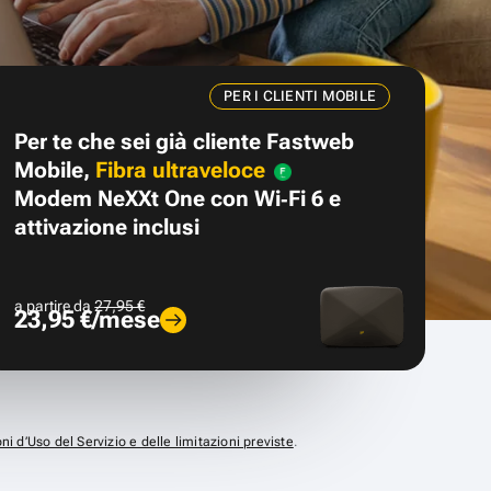
PER I CLIENTI MOBILE
Per te che sei già cliente Fastweb
Mobile,
Fibra ultraveloce
Modem NeXXt One con Wi‑Fi 6 e
attivazione inclusi
a partire da
27,95 €
23,95 €/mese
ni d’Uso del Servizio e delle limitazioni previste
.