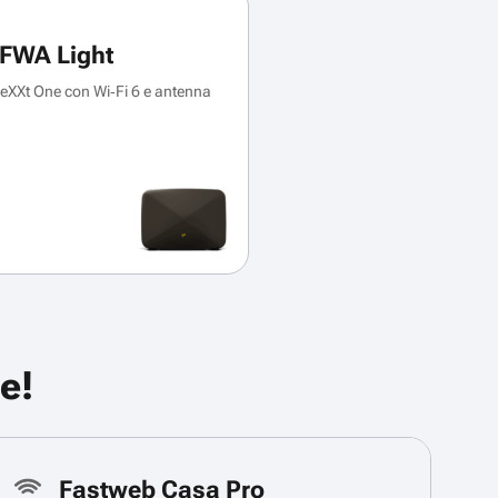
FWA Light
XXt One con Wi‑Fi 6 e antenna
e!
Fastweb Casa Pro