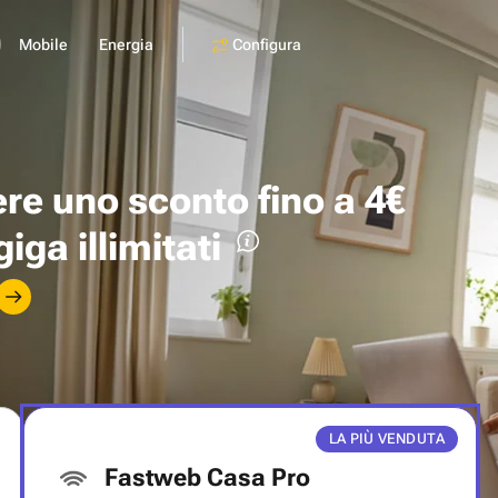
Configura
Mobile
Energia
ere uno
sconto fino a 4€
giga illimitati
LA PIÙ VENDUTA
Fastweb Casa Pro