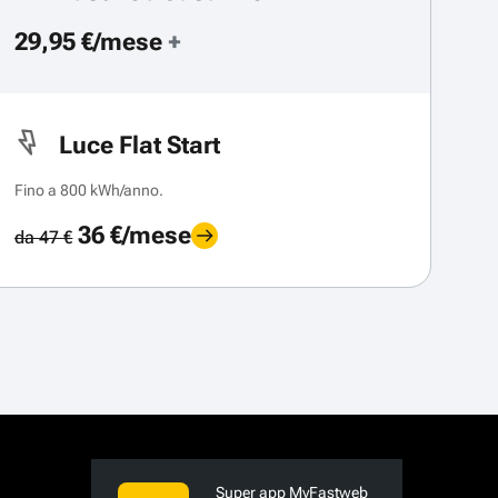
29,95 €/mese
+
Luce Flat Start
Fino a 800 kWh/anno.
36 €/mese
da 47 €
Super app MyFastweb