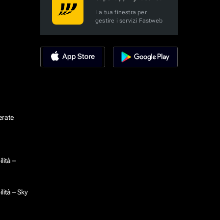
La tua finestra per
gestire i servizi Fastweb
erate
lità –
lità – Sky