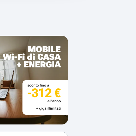
MOBILE
+ Wi-Fi di CASA
+ ENERGIA
sconto fino a
-312 €
all'anno
+ giga illimitati