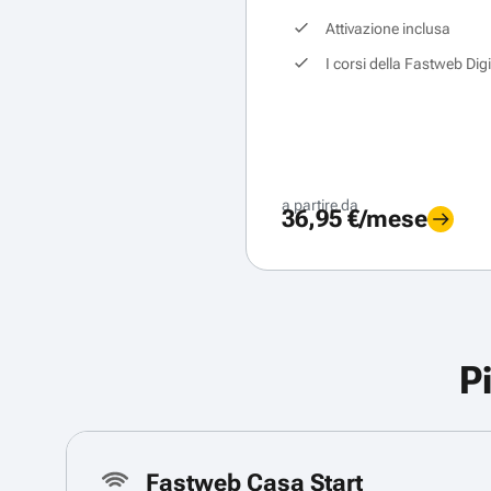
Attivazione inclusa
I corsi della Fastweb Dig
a partire da
36,95 €/mese
P
Fastweb Casa Start