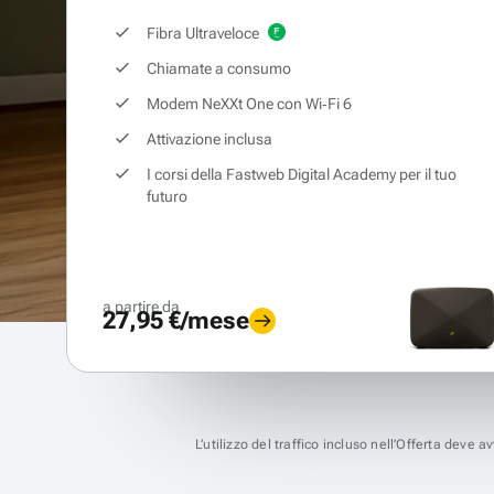
Fibra Ultraveloce
Chiamate a consumo
Modem NeXXt One con Wi‑Fi 6
Attivazione inclusa
I corsi della Fastweb Digital Academy per il tuo
futuro
a partire da
27,95 €/mese
L’utilizzo del traffico incluso nell’Offerta deve 