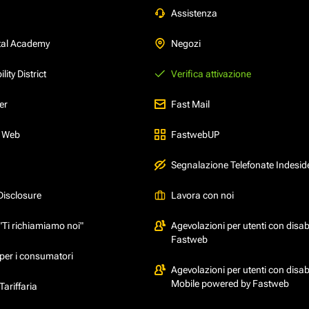
Assistenza
tal Academy
Negozi
ity District
Verifica attivazione
er
Fast Mail
l Web
FastwebUP
Segnalazione Telefonate Indesid
Disclosure
Lavora con noi
"Ti richiamiamo noi"
Agevolazioni per utenti con disabi
Fastweb
per i consumatori
Agevolazioni per utenti con disabi
Mobile powered by Fastweb
ariffaria