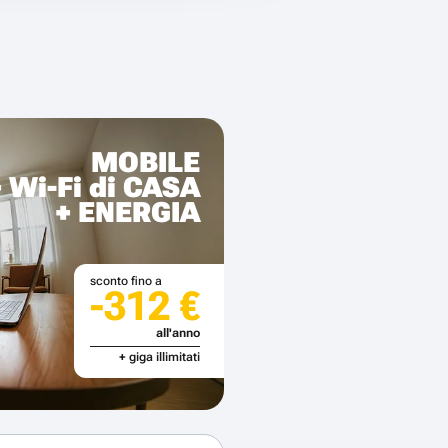
MOBILE
+ Wi-Fi di CASA
+ ENERGIA
sconto fino a
-312 €
all'anno
+ giga illimitati