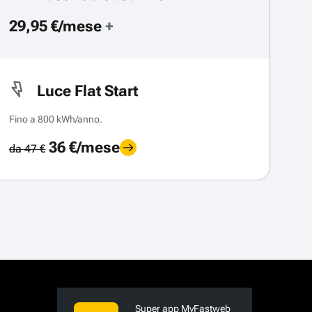
29,95 €/mese
+
Luce Flat Start
Fino a 800 kWh/anno.
36 €/mese
da 47 €
Super app MyFastweb