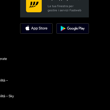
La tua finestra per
gestire i servizi Fastweb
erate
lità –
lità – Sky