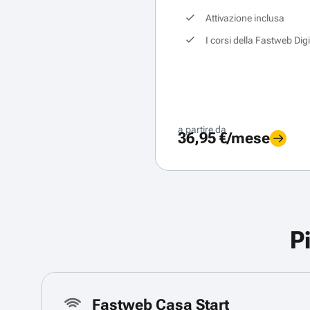
Attivazione inclusa
I corsi della Fastweb Dig
a partire da
36,95 €/mese
P
Fastweb Casa Start