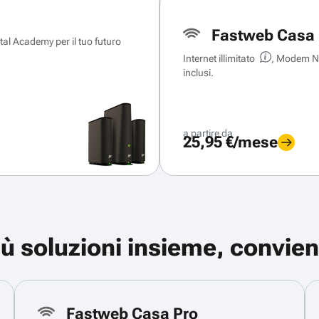
Fastweb Casa 
ital Academy per il tuo futuro
Internet illimitato
, Modem Ne
inclusi.
a partire da
25,95 €/mese
iù soluzioni insieme, convien
Fastweb Casa Pro