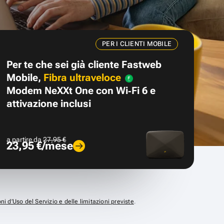
PER I CLIENTI MOBILE
Per te che sei già cliente Fastweb
Mobile,
Fibra ultraveloce
Modem NeXXt One con Wi‑Fi 6 e
attivazione inclusi
a partire da
27,95 €
23,95 €/mese
ni d’Uso del Servizio e delle limitazioni previste
.