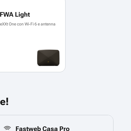
FWA Light
XXt One con Wi‑Fi 6 e antenna
e!
Fastweb Casa Pro