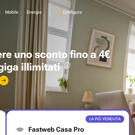
Configura
Mobile
Energia
ere uno
sconto fino a 4€
giga illimitati
LA PIÙ VENDUTA
Fastweb Casa Pro