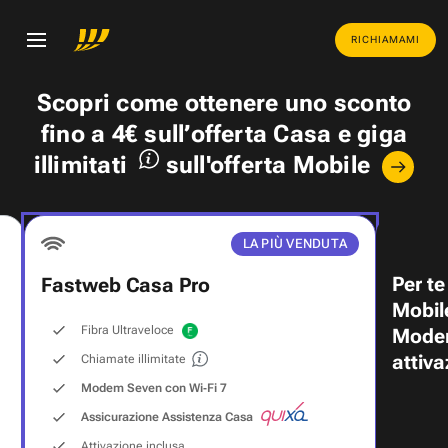
RICHIAMAMI
Scopri come ottenere uno
sconto
fino a 4€
sull’offerta Casa e
giga
illimitati
sull'offerta Mobile
LA PIÙ VENDUTA
Per te
Fastweb Casa Pro
Mobil
Fibra Ultraveloce
Modem
attiva
Chiamate illimitate
Modem Seven con Wi‑Fi 7
Assicurazione Assistenza Casa
Attivazione inclusa