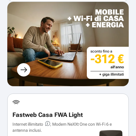
MOBILE
+ Wi-Fi di CASA
+ ENERGIA
sconto fino a
-312 €
all'anno
+ giga illimitati
Fastweb Casa FWA Light
Internet illimitato
, Modem NeXXt One con Wi‑Fi 6 e
antenna inclusi.