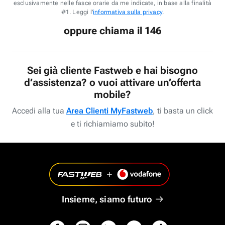
esclusivamente nelle fasce orarie da me indicate, in base alla finalità
#1. Leggi l'
informativa sulla privacy
.
oppure chiama il 146
Sei già cliente Fastweb e hai bisogno
d’assistenza? o vuoi attivare un’offerta
mobile?
Accedi alla tua
Area Clienti MyFastweb
, ti basta un click
e ti richiamiamo subito!
Insieme, siamo futuro