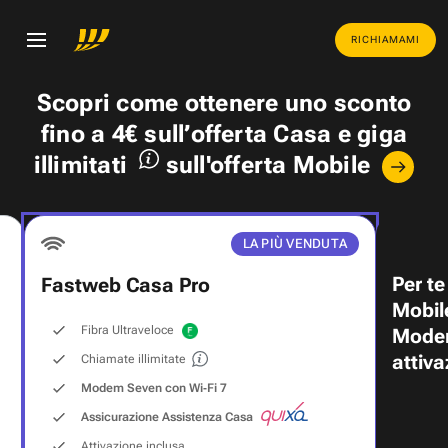
RICHIAMAMI
Scopri come ottenere uno
sconto
fino a 4€
sull’offerta Casa e
giga
illimitati
sull'offerta Mobile
LA PIÙ VENDUTA
Per te
Fastweb Casa Pro
Mobil
Fibra Ultraveloce
Modem
attiva
Chiamate illimitate
Modem Seven con Wi‑Fi 7
Assicurazione Assistenza Casa
Attivazione inclusa