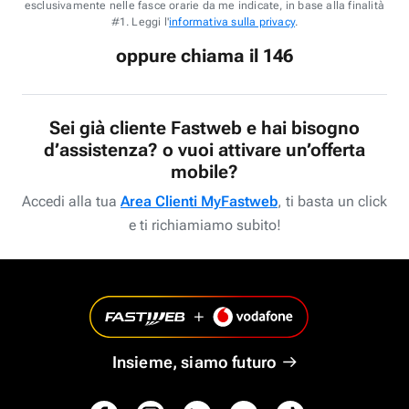
esclusivamente nelle fasce orarie da me indicate, in base alla finalità
#1. Leggi l'
informativa sulla privacy
.
oppure chiama il 146
Sei già cliente Fastweb e hai bisogno
d’assistenza? o vuoi attivare un’offerta
mobile?
Accedi alla tua
Area Clienti MyFastweb
, ti basta un click
e ti richiamiamo subito!
Insieme, siamo futuro