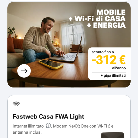
MOBILE
+ Wi-Fi di CASA
+ ENERGIA
sconto fino a
-312 €
all'anno
+ giga illimitati
Fastweb Casa FWA Light
Internet illimitato
, Modem NeXXt One con Wi‑Fi 6 e
antenna inclusi.