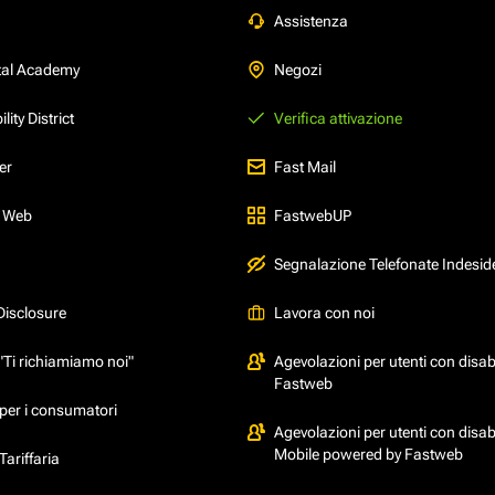
Assistenza
tal Academy
Negozi
ity District
Verifica attivazione
er
Fast Mail
l Web
FastwebUP
Segnalazione Telefonate Indesid
Disclosure
Lavora con noi
"Ti richiamiamo noi"
Agevolazioni per utenti con disabi
Fastweb
per i consumatori
Agevolazioni per utenti con disabi
Mobile powered by Fastweb
ariffaria