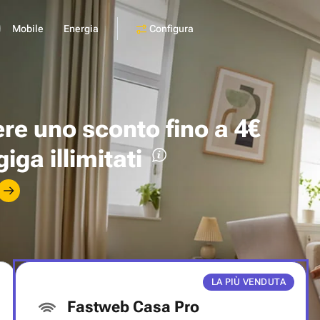
Configura
Mobile
Energia
ere uno
sconto fino a 4€
giga illimitati
LA PIÙ VENDUTA
Fastweb Casa Pro