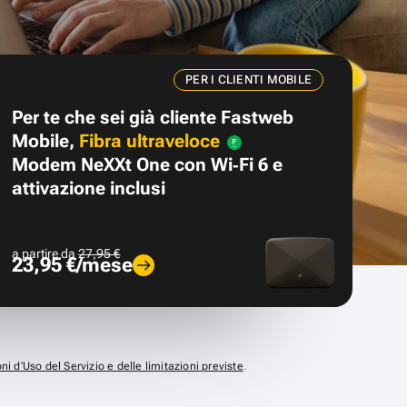
PER I CLIENTI MOBILE
Per te che sei già cliente Fastweb
Mobile,
Fibra ultraveloce
Modem NeXXt One con Wi‑Fi 6 e
attivazione inclusi
a partire da
27,95 €
23,95 €/mese
ni d’Uso del Servizio e delle limitazioni previste
.