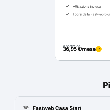
Attivazione inclusa
I corsi della Fastweb Dig
a partire da
36,95 €/mese
P
Fastweb Casa Start