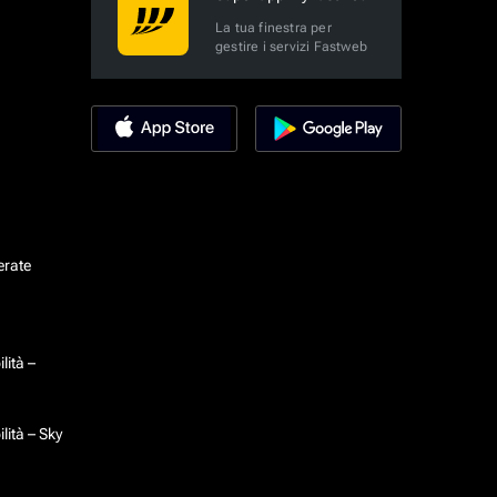
La tua finestra per
gestire i servizi Fastweb
erate
lità –
lità – Sky