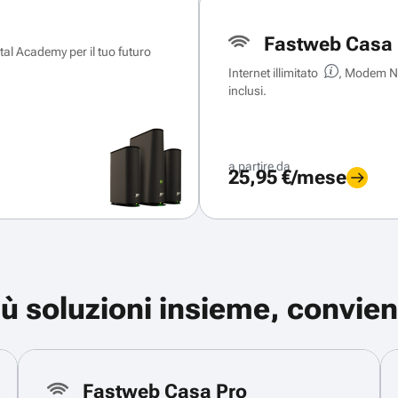
Fastweb Casa 
ital Academy per il tuo futuro
Internet illimitato
, Modem Ne
inclusi.
a partire da
25,95 €/mese
iù soluzioni insieme, convien
Fastweb Casa Pro