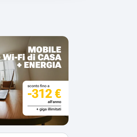
MOBILE
+ Wi-Fi di CASA
+ ENERGIA
sconto fino a
-312 €
all'anno
+ giga illimitati