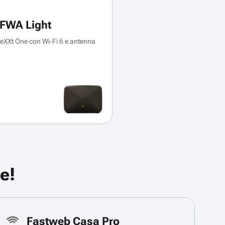
FWA Light
XXt One con Wi‑Fi 6 e antenna
e!
Fastweb Casa Pro