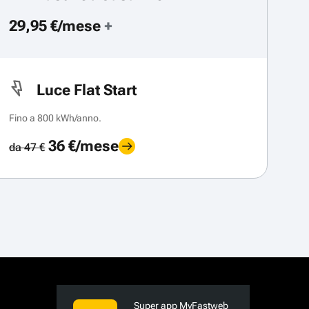
29,95 €/mese
+
Luce Flat Start
Fino a 800 kWh/anno.
36 €/mese
da 47 €
Super app MyFastweb