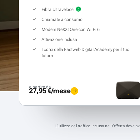
Fibra Ultraveloce
Chiamate a consumo
Modem NeXXt One con Wi‑Fi 6
Attivazione inclusa
I corsi della Fastweb Digital Academy per il tuo
futuro
a partire da
27,95 €/mese
L’utilizzo del traffico incluso nell’Offerta deve 