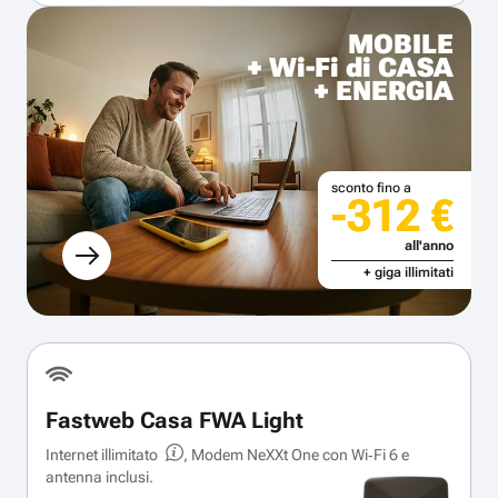
MOBILE
+ Wi-Fi di CASA
+ ENERGIA
sconto fino a
-312 €
all'anno
+ giga illimitati
Fastweb Casa FWA Light
Internet illimitato
, Modem NeXXt One con Wi‑Fi 6 e
antenna inclusi.