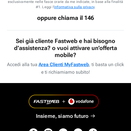
esclusivamente nelle fasce orarie da me indicate, in base alla finalità
#1. Leggi l'
informativa sulla privacy
.
oppure chiama il 146
Sei già cliente Fastweb e hai bisogno
d’assistenza? o vuoi attivare un’offerta
mobile?
Accedi alla tua
Area Clienti MyFastweb
, ti basta un click
e ti richiamiamo subito!
Insieme, siamo futuro