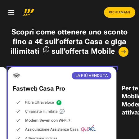
RICHIAMAMI
Scopri come ottenere uno
sconto
fino a 4€
sull’offerta Casa e
giga
illimitati
sull'offerta Mobile
LA PIÙ VENDUTA
Per te
Fastweb Casa Pro
Mobil
Fibra Ultraveloce
Modem
attiva
Chiamate illimitate
Modem Seven con Wi‑Fi 7
Assicurazione Assistenza Casa
Attivazione inclusa