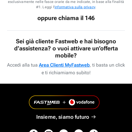
esclusivamente nelle fasce orarie da me indicate, in base alla finalità
#1. Leggi l'
informativa sulla privacy
.
oppure chiama il 146
Sei già cliente Fastweb e hai bisogno
d’assistenza? o vuoi attivare un’offerta
mobile?
Accedi alla tua
Area Clienti MyFastweb
, ti basta un click
e ti richiamiamo subito!
Insieme, siamo futuro