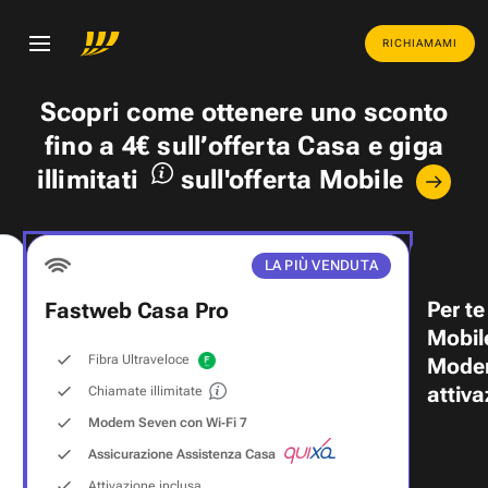
RICHIAMAMI
Scopri come ottenere uno
sconto
fino a 4€
sull’offerta Casa e
giga
illimitati
sull'offerta Mobile
LA PIÙ VENDUTA
Per te
Fastweb Casa Pro
Mobil
Fibra Ultraveloce
Modem
attiva
Chiamate illimitate
Modem Seven con Wi‑Fi 7
Assicurazione Assistenza Casa
Attivazione inclusa