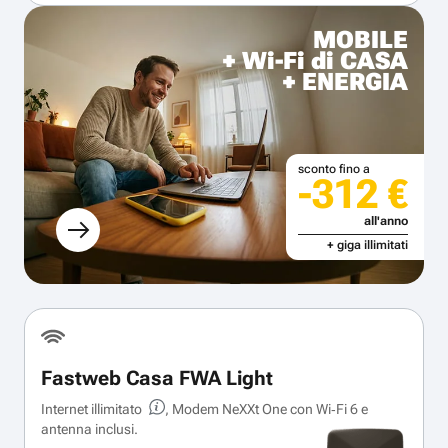
MOBILE
+ Wi-Fi di CASA
+ ENERGIA
sconto fino a
-312 €
all'anno
+ giga illimitati
Fastweb Casa FWA Light
Internet illimitato
, Modem NeXXt One con Wi‑Fi 6 e
antenna inclusi.