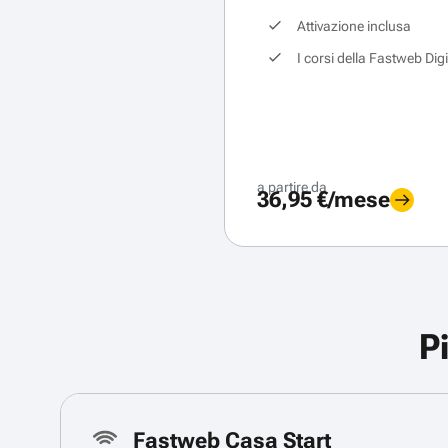
Attivazione inclusa
I corsi della Fastweb Dig
a partire da
36,95 €/mese
P
Fastweb Casa Start