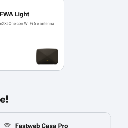
FWA Light
XXt One con Wi‑Fi 6 e antenna
e!
Fastweb Casa Pro