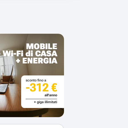
MOBILE
+ Wi-Fi di CASA
+ ENERGIA
sconto fino a
-312 €
all'anno
+ giga illimitati