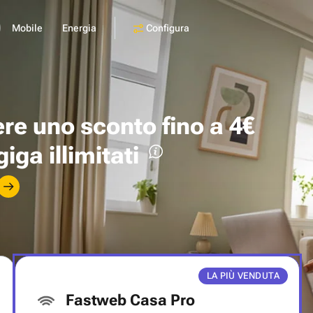
Configura
Mobile
Energia
ere uno
sconto fino a 4€
giga illimitati
LA PIÙ VENDUTA
Fastweb Casa Pro