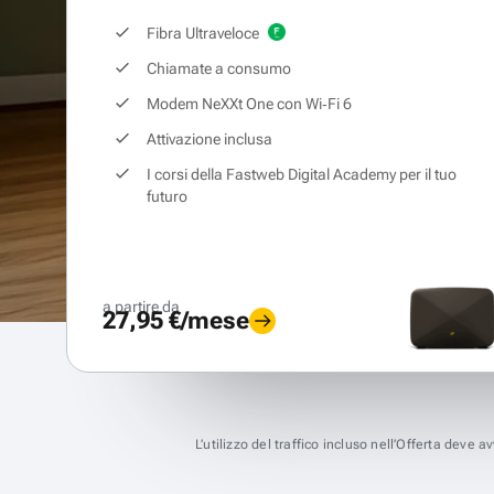
Fibra Ultraveloce
Chiamate a consumo
Modem NeXXt One con Wi‑Fi 6
Attivazione inclusa
I corsi della Fastweb Digital Academy per il tuo
futuro
a partire da
27,95 €/mese
L’utilizzo del traffico incluso nell’Offerta deve 