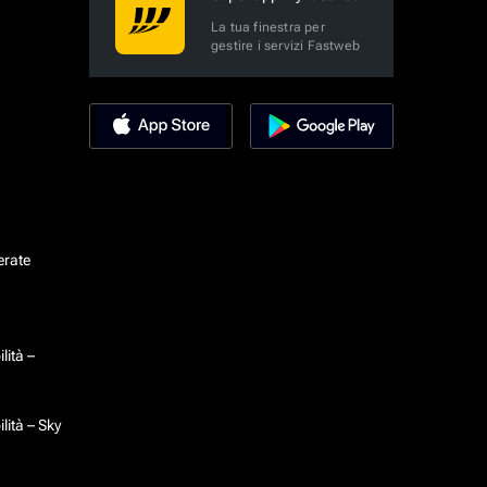
La tua finestra per
gestire i servizi Fastweb
erate
lità –
lità – Sky