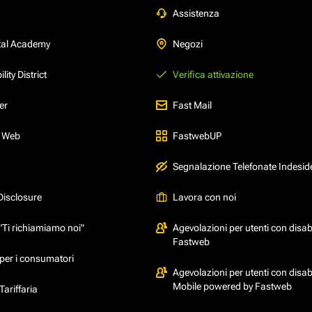
Assistenza
tal Academy
Negozi
ity District
Verifica attivazione
er
Fast Mail
l Web
FastwebUP
Segnalazione Telefonate Indesid
Disclosure
Lavora con noi
"Ti richiamiamo noi"
Agevolazioni per utenti con disabi
Fastweb
per i consumatori
Agevolazioni per utenti con disabi
Mobile powered by Fastweb
ariffaria