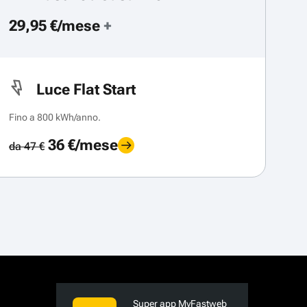
29,95 €/mese
+
Luce Flat Start
Fino a 800 kWh/anno.
36 €/mese
da 47 €
Super app MyFastweb