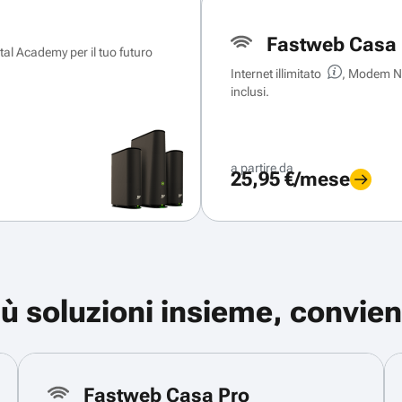
Fastweb Casa 
ital Academy per il tuo futuro
Internet illimitato
, Modem Ne
inclusi.
a partire da
25,95 €/mese
iù soluzioni insieme, convien
Fastweb Casa Pro