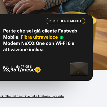
PER I CLIENTI MOBILE
Per te che sei già cliente Fastweb
Mobile,
Fibra ultraveloce
Modem NeXXt One con Wi‑Fi 6 e
attivazione inclusi
a partire da
27,95 €
23,95 €/mese
ni d’Uso del Servizio e delle limitazioni previste
.