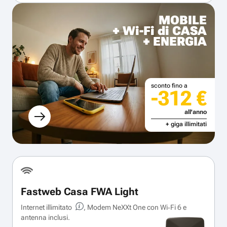
MOBILE
+ Wi-Fi di CASA
+ ENERGIA
sconto fino a
-312 €
all'anno
+ giga illimitati
Fastweb Casa FWA Light
Internet illimitato
, Modem NeXXt One con Wi‑Fi 6 e
antenna inclusi.