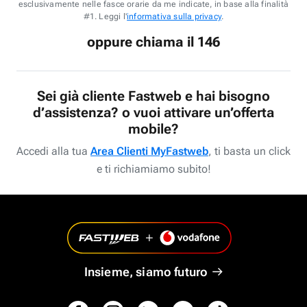
esclusivamente nelle fasce orarie da me indicate, in base alla finalità
#1. Leggi l'
informativa sulla privacy
.
oppure chiama il 146
Sei già cliente Fastweb e hai bisogno
d’assistenza? o vuoi attivare un’offerta
mobile?
Accedi alla tua
Area Clienti MyFastweb
, ti basta un click
e ti richiamiamo subito!
Insieme, siamo futuro