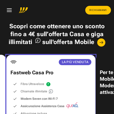
RICHIAMAMI
Scopri come ottenere uno
sconto
fino a 4€
sull’offerta Casa e
giga
illimitati
sull'offerta Mobile
LA PIÙ VENDUTA
Per te
Fastweb Casa Pro
Mobil
Fibra Ultraveloce
Modem
attiva
Chiamate illimitate
Modem Seven con Wi‑Fi 7
Assicurazione Assistenza Casa
Attivazione inclusa