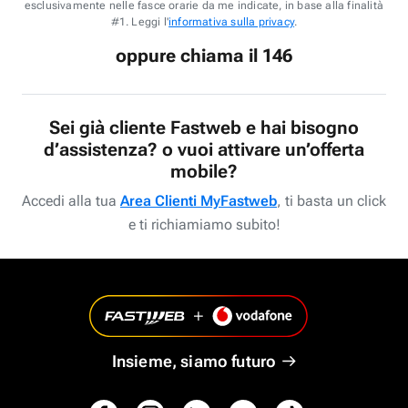
esclusivamente nelle fasce orarie da me indicate, in base alla finalità
#1. Leggi l'
informativa sulla privacy
.
oppure chiama il 146
Sei già cliente Fastweb e hai bisogno
d’assistenza? o vuoi attivare un’offerta
mobile?
Accedi alla tua
Area Clienti MyFastweb
, ti basta un click
e ti richiamiamo subito!
Insieme, siamo futuro