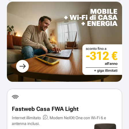
MOBILE
+ Wi-Fi di CASA
+ ENERGIA
sconto fino a
-312 €
all'anno
+ giga illimitati
Fastweb Casa FWA Light
Internet illimitato
, Modem NeXXt One con Wi‑Fi 6 e
antenna inclusi.