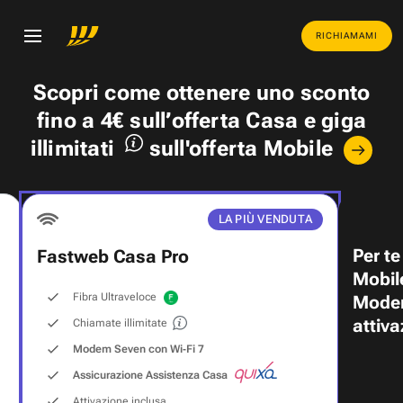
RICHIAMAMI
Scopri come ottenere uno
sconto
fino a 4€
sull’offerta Casa e
giga
illimitati
sull'offerta Mobile
LA PIÙ VENDUTA
Per te
Fastweb Casa Pro
Mobil
Fibra Ultraveloce
Modem
attiva
Chiamate illimitate
Modem Seven con Wi‑Fi 7
Assicurazione Assistenza Casa
Attivazione inclusa