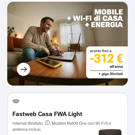
MOBILE
+ Wi-Fi di CASA
+ ENERGIA
sconto fino a
-312 €
all'anno
+ giga illimitati
Fastweb Casa FWA Light
Internet illimitato
, Modem NeXXt One con Wi‑Fi 6 e
antenna inclusi.