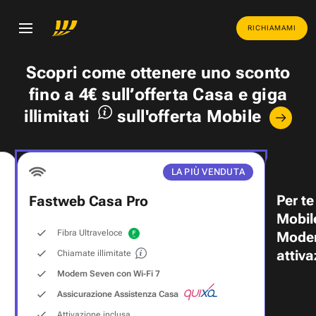
RICHIAMAMI
Scopri come ottenere uno
sconto
fino a 4€
sull’offerta Casa e
giga
illimitati
sull'offerta Mobile
LA PIÙ VENDUTA
Per te
Fastweb Casa Pro
Mobil
Fibra Ultraveloce
Modem
attiva
Chiamate illimitate
Modem Seven con Wi‑Fi 7
Assicurazione Assistenza Casa
Attivazione inclusa