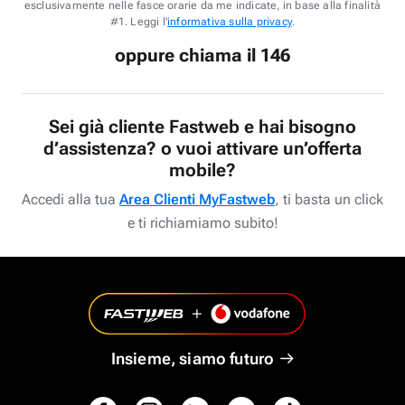
esclusivamente nelle fasce orarie da me indicate, in base alla finalità
#1. Leggi l'
informativa sulla privacy
.
oppure chiama il 146
Sei già cliente Fastweb e hai bisogno
d’assistenza? o vuoi attivare un’offerta
mobile?
Accedi alla tua
Area Clienti MyFastweb
, ti basta un click
e ti richiamiamo subito!
Insieme, siamo futuro