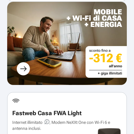
MOBILE
+ Wi-Fi di CASA
+ ENERGIA
sconto fino a
-312 €
all'anno
+ giga illimitati
Fastweb Casa FWA Light
Internet illimitato
, Modem NeXXt One con Wi‑Fi 6 e
antenna inclusi.