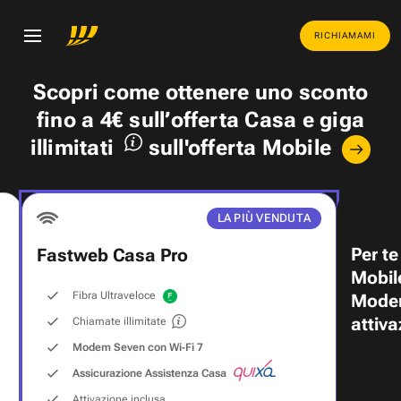
RICHIAMAMI
Scopri come ottenere uno
sconto
fino a 4€
sull’offerta Casa e
giga
illimitati
sull'offerta Mobile
LA PIÙ VENDUTA
Per te
Fastweb Casa Pro
Mobil
Fibra Ultraveloce
Modem
attiva
Chiamate illimitate
Modem Seven con Wi‑Fi 7
Assicurazione Assistenza Casa
Attivazione inclusa