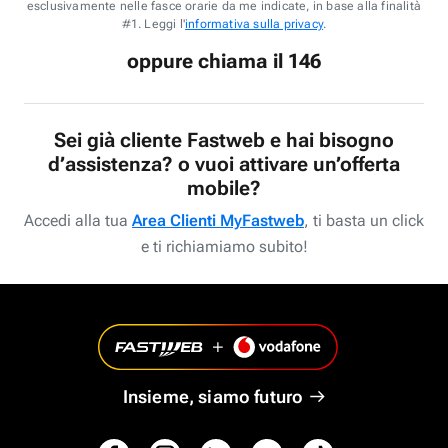
esclusivamente nelle fasce orarie da me indicate, in base alla finalità
#1. Leggi l'
informativa sulla privacy
.
oppure chiama il 146
Sei già cliente Fastweb e hai bisogno
d’assistenza? o vuoi attivare un’offerta
mobile?
Accedi alla tua
Area Clienti MyFastweb
, ti basta un click
e ti richiamiamo subito!
Insieme, siamo futuro