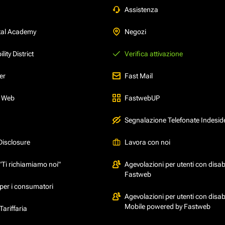
Assistenza
tal Academy
Negozi
ity District
Verifica attivazione
er
Fast Mail
l Web
FastwebUP
Segnalazione Telefonate Indesid
Disclosure
Lavora con noi
"Ti richiamiamo noi"
Agevolazioni per utenti con disabi
Fastweb
per i consumatori
Agevolazioni per utenti con disabi
Mobile powered by Fastweb
ariffaria