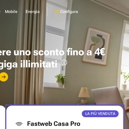
Configura
Mobile
Energia
ere uno
sconto fino a 4€
giga illimitati
LA PIÙ VENDUTA
Fastweb Casa Pro