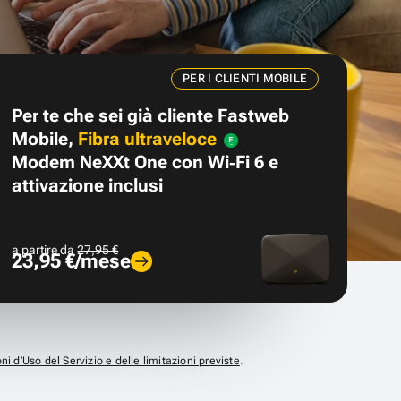
PER I CLIENTI MOBILE
Per te che sei già cliente Fastweb
Mobile,
Fibra ultraveloce
Modem NeXXt One con Wi‑Fi 6 e
attivazione inclusi
a partire da
27,95 €
23,95 €/mese
ni d’Uso del Servizio e delle limitazioni previste
.