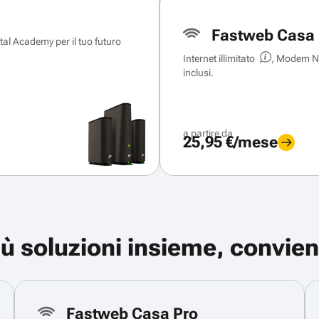
Fastweb Casa 
ital Academy per il tuo futuro
Internet illimitato
, Modem Ne
inclusi.
a partire da
25,95 €/mese
iù soluzioni insieme, convien
Fastweb Casa Pro