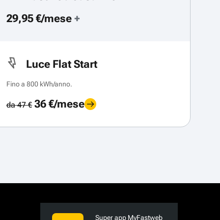
29,95 €/mese
+
Luce Flat Start
Fino a 800 kWh/anno.
36 €/mese
da 47 €
Super app MyFastweb