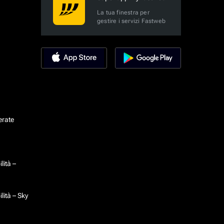
La tua finestra per
gestire i servizi Fastweb
erate
lità –
lità – Sky