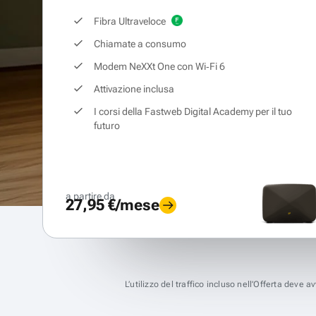
Fibra Ultraveloce
Chiamate a consumo
Modem NeXXt One con Wi‑Fi 6
Attivazione inclusa
I corsi della Fastweb Digital Academy per il tuo
futuro
a partire da
27,95 €/mese
L’utilizzo del traffico incluso nell’Offerta deve 