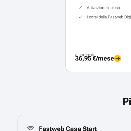
Attivazione inclusa
I corsi della Fastweb Dig
a partire da
36,95 €/mese
P
Fastweb Casa Start