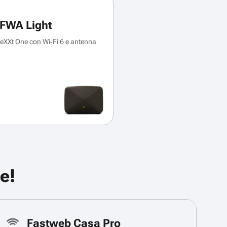
FWA Light
XXt One con Wi‑Fi 6 e antenna
e!
Fastweb Casa Pro