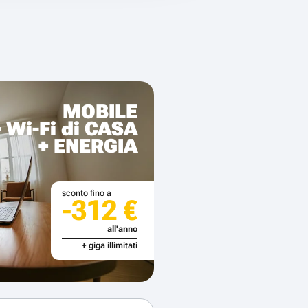
MOBILE
+ Wi-Fi di CASA
+ ENERGIA
sconto fino a
-312 €
all'anno
+ giga illimitati