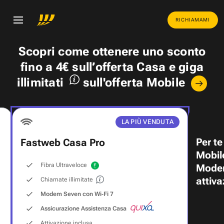
RICHIAMAMI
Scopri come ottenere uno
sconto
fino a 4€
sull’offerta Casa e
giga
illimitati
sull'offerta Mobile
LA PIÙ VENDUTA
Per te
Fastweb Casa Pro
Mobil
Fibra Ultraveloce
Modem
attiva
Chiamate illimitate
Modem Seven con Wi‑Fi 7
Assicurazione Assistenza Casa
Attivazione inclusa