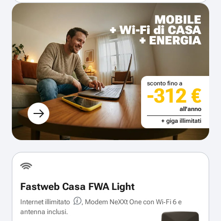
MOBILE
+ Wi-Fi di CASA
+ ENERGIA
sconto fino a
-312 €
all'anno
+ giga illimitati
Fastweb Casa FWA Light
Internet illimitato
, Modem NeXXt One con Wi‑Fi 6 e
antenna inclusi.