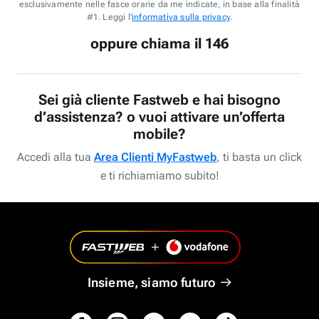
esclusivamente nelle fasce orarie da me indicate, in base alla finalità
#1. Leggi l'
informativa sulla privacy
.
oppure chiama il 146
Sei già cliente Fastweb e hai bisogno
d’assistenza? o vuoi attivare un’offerta
mobile?
Accedi alla tua
Area Clienti MyFastweb
, ti basta un click
e ti richiamiamo subito!
Insieme, siamo futuro