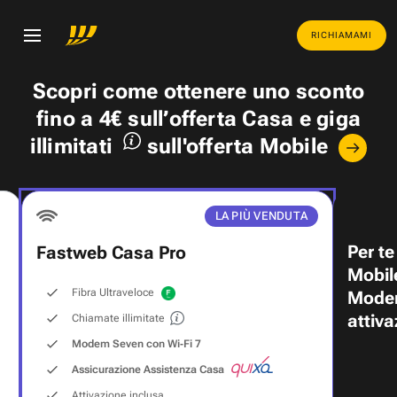
RICHIAMAMI
Scopri come ottenere uno
sconto
fino a 4€
sull’offerta Casa e
giga
illimitati
sull'offerta Mobile
LA PIÙ VENDUTA
Per te
Fastweb Casa Pro
Mobil
Fibra Ultraveloce
Modem
attiva
Chiamate illimitate
Modem Seven con Wi‑Fi 7
Assicurazione Assistenza Casa
Attivazione inclusa