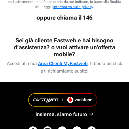
esclusivamente nelle fasce orarie da me indicate, in base alla finalità
#1. Leggi l'
informativa sulla privacy
.
oppure chiama il 146
Sei già cliente Fastweb e hai bisogno
d’assistenza? o vuoi attivare un’offerta
mobile?
Accedi alla tua
Area Clienti MyFastweb
, ti basta un click
e ti richiamiamo subito!
Insieme, siamo futuro