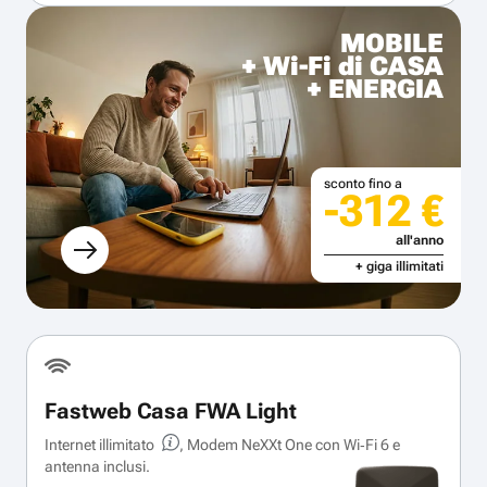
MOBILE
+ Wi-Fi di CASA
+ ENERGIA
sconto fino a
-312 €
all'anno
+ giga illimitati
Fastweb Casa FWA Light
Internet illimitato
, Modem NeXXt One con Wi‑Fi 6 e
antenna inclusi.