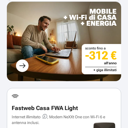
MOBILE
+ Wi-Fi di CASA
+ ENERGIA
sconto fino a
-312 €
all'anno
+ giga illimitati
Fastweb Casa FWA Light
Internet illimitato
, Modem NeXXt One con Wi‑Fi 6 e
antenna inclusi.