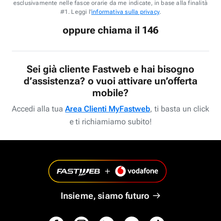
esclusivamente nelle fasce orarie da me indicate, in base alla finalità
#1. Leggi l'
informativa sulla privacy
.
oppure chiama il 146
Sei già cliente Fastweb e hai bisogno
d’assistenza? o vuoi attivare un’offerta
mobile?
Accedi alla tua
Area Clienti MyFastweb
, ti basta un click
e ti richiamiamo subito!
Insieme, siamo futuro