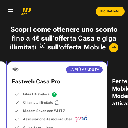
RICHIAMAMI
Scopri come ottenere uno
sconto
fino a 4€
sull’offerta Casa e
giga
illimitati
sull'offerta Mobile
LA PIÙ VENDUTA
Per te
Fastweb Casa Pro
Mobil
Fibra Ultraveloce
Modem
attiva
Chiamate illimitate
Modem Seven con Wi‑Fi 7
Assicurazione Assistenza Casa
Attivazione inclusa