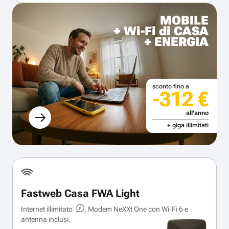
MOBILE
+ Wi-Fi di CASA
+ ENERGIA
sconto fino a
-312 €
all'anno
+ giga illimitati
Fastweb Casa FWA Light
Internet illimitato
, Modem NeXXt One con Wi‑Fi 6 e
antenna inclusi.