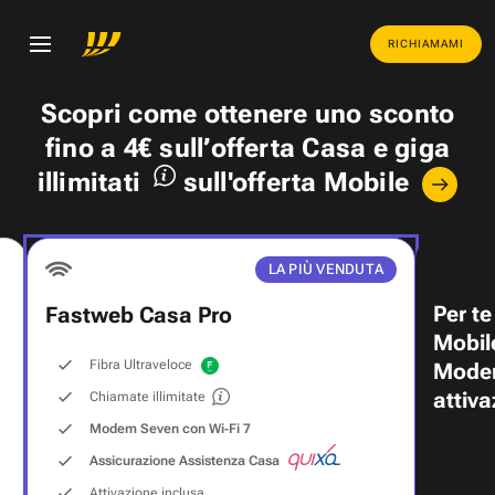
RICHIAMAMI
Scopri come ottenere uno
sconto
fino a 4€
sull’offerta Casa e
giga
illimitati
sull'offerta Mobile
LA PIÙ VENDUTA
Per te
Fastweb Casa Pro
Mobil
Fibra Ultraveloce
Modem
attiva
Chiamate illimitate
Modem Seven con Wi‑Fi 7
Assicurazione Assistenza Casa
Attivazione inclusa