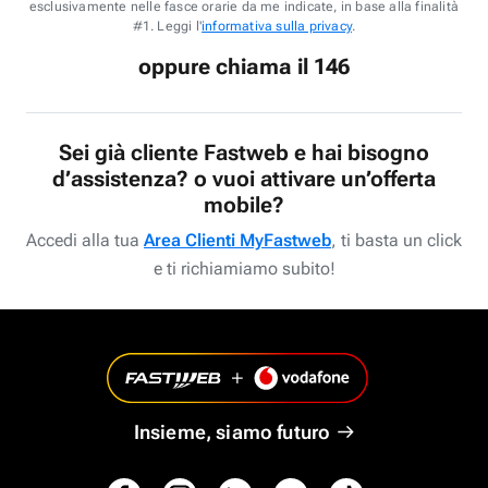
esclusivamente nelle fasce orarie da me indicate, in base alla finalità
#1. Leggi l'
informativa sulla privacy
.
oppure chiama il 146
Sei già cliente Fastweb e hai bisogno
d’assistenza? o vuoi attivare un’offerta
mobile?
Accedi alla tua
Area Clienti MyFastweb
, ti basta un click
e ti richiamiamo subito!
Insieme, siamo futuro