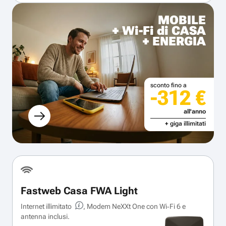
MOBILE
+ Wi-Fi di CASA
+ ENERGIA
sconto fino a
-312 €
all'anno
+ giga illimitati
Fastweb Casa FWA Light
Internet illimitato
, Modem NeXXt One con Wi‑Fi 6 e
antenna inclusi.