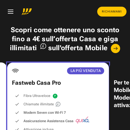
RICHIAMAMI
Scopri come ottenere uno
sconto
fino a 4€
sull’offerta Casa e
giga
illimitati
sull'offerta Mobile
LA PIÙ VENDUTA
Per te
Fastweb Casa Pro
Mobil
Fibra Ultraveloce
Modem
attiva
Chiamate illimitate
Modem Seven con Wi‑Fi 7
Assicurazione Assistenza Casa
Attivazione inclusa