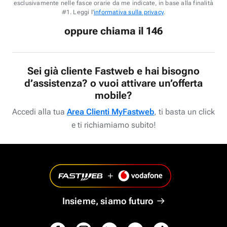
esclusivamente nelle fasce orarie da me indicate, in base alla finalità
#1. Leggi l'
informativa sulla privacy
.
oppure chiama il 146
Sei già cliente Fastweb e hai bisogno
d’assistenza? o vuoi attivare un’offerta
mobile?
Accedi alla tua
Area Clienti MyFastweb
, ti basta un click
e ti richiamiamo subito!
Insieme, siamo futuro