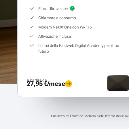
Fibra Ultraveloce
Chiamate a consumo
Modem NeXXt One con Wi‑Fi 6
Attivazione inclusa
I corsi della Fastweb Digital Academy per il tuo
futuro
a partire da
27,95 €/mese
L’utilizzo del traffico incluso nell’Offerta deve 