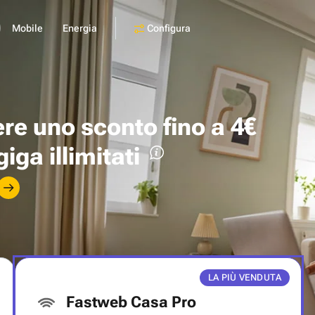
Configura
Mobile
Energia
ere uno
sconto fino a 4€
giga illimitati
LA PIÙ VENDUTA
Fastweb Casa Pro