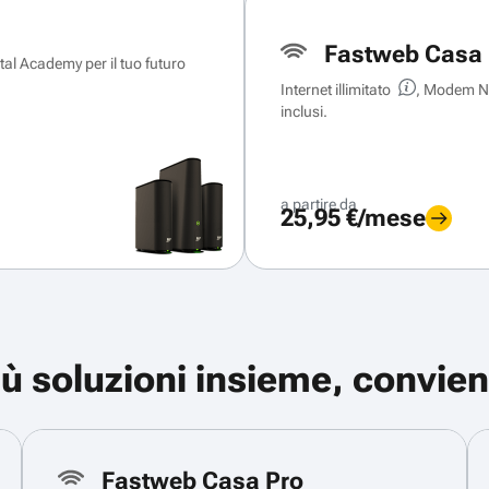
Fastweb Casa 
ital Academy per il tuo futuro
Internet illimitato
, Modem Ne
inclusi.
a partire da
25,95 €/mese
iù soluzioni insieme, convien
Fastweb Casa Pro