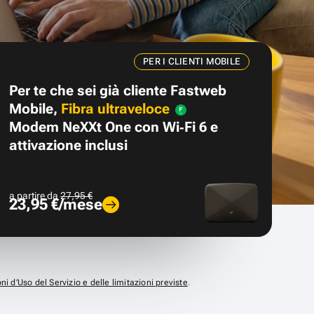
PER I CLIENTI MOBILE
Per te che sei già cliente Fastweb
Mobile,
Fibra ultraveloce
Modem NeXXt One con Wi‑Fi 6 e
attivazione inclusi
a partire da
27,95 €
23,95 €/mese
ni d’Uso del Servizio e delle limitazioni previste
.