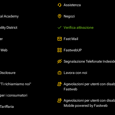
Assistenza
tal Academy
Negozi
ity District
Verifica attivazione
er
Fast Mail
l Web
FastwebUP
Segnalazione Telefonate Indesid
Disclosure
Lavora con noi
"Ti richiamiamo noi"
Agevolazioni per utenti con disabi
Fastweb
per i consumatori
Agevolazioni per utenti con disabi
Mobile powered by Fastweb
ariffaria