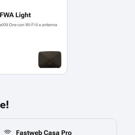
FWA Light
XXt One con Wi‑Fi 6 e antenna
e!
Fastweb Casa Pro