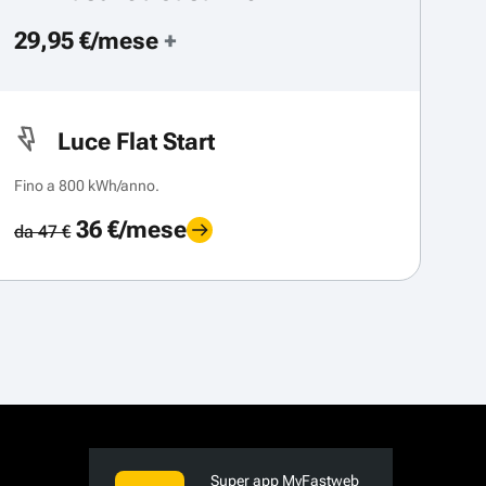
29,95 €/mese
+
Luce Flat Start
Fino a 800 kWh/anno.
36 €/mese
da 47 €
Super app MyFastweb