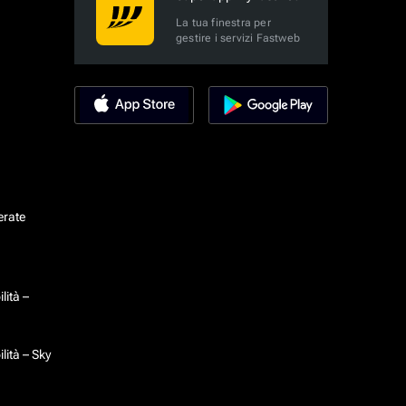
La tua finestra per
gestire i servizi Fastweb
erate
lità –
lità – Sky