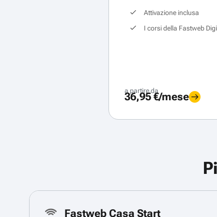
Attivazione inclusa
I corsi della Fastweb Dig
a partire da
36,95 €/mese
P
Fastweb Casa Start