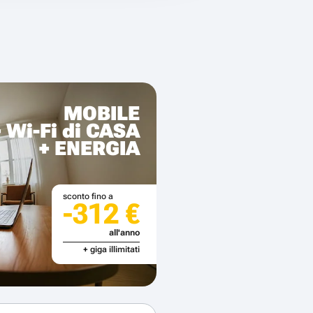
MOBILE
+ Wi-Fi di CASA
+ ENERGIA
sconto fino a
-312 €
all'anno
+ giga illimitati