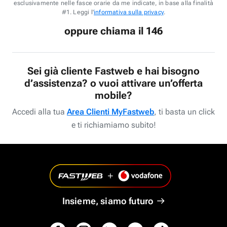
esclusivamente nelle fasce orarie da me indicate, in base alla finalità
#1. Leggi l'
informativa sulla privacy
.
oppure chiama il 146
Sei già cliente Fastweb e hai bisogno
d’assistenza? o vuoi attivare un’offerta
mobile?
Accedi alla tua
Area Clienti MyFastweb
, ti basta un click
e ti richiamiamo subito!
Insieme, siamo futuro