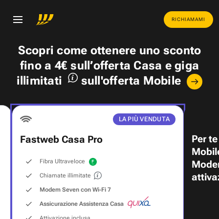
RICHIAMAMI
Scopri come ottenere uno
sconto
fino a 4€
sull’offerta Casa e
giga
illimitati
sull'offerta Mobile
LA PIÙ VENDUTA
Per te
Fastweb Casa Pro
Mobil
Fibra Ultraveloce
Modem
attiva
Chiamate illimitate
Modem Seven con Wi‑Fi 7
Assicurazione Assistenza Casa
Attivazione inclusa