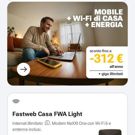
MOBILE
+ Wi-Fi di CASA
+ ENERGIA
sconto fino a
-312 €
all'anno
+ giga illimitati
Fastweb Casa FWA Light
Internet illimitato
, Modem NeXXt One con Wi‑Fi 6 e
antenna inclusi.