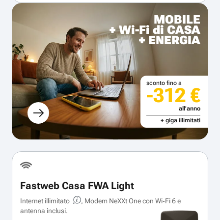
MOBILE
+ Wi-Fi di CASA
+ ENERGIA
sconto fino a
-312 €
all'anno
+ giga illimitati
Fastweb Casa FWA Light
Internet illimitato
, Modem NeXXt One con Wi‑Fi 6 e
antenna inclusi.