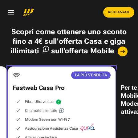
RICHIAMAMI
Scopri come ottenere uno
sconto
fino a 4€
sull’offerta Casa e
giga
illimitati
sull'offerta Mobile
LA PIÙ VENDUTA
Per te
Fastweb Casa Pro
Mobil
Fibra Ultraveloce
Modem
attiva
Chiamate illimitate
Modem Seven con Wi‑Fi 7
Assicurazione Assistenza Casa
Attivazione inclusa