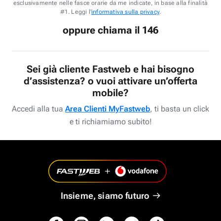
esclusivamente nelle fasce orarie da me indicate, in base alla finalità
#1. Leggi l'
informativa sulla privacy
.
oppure chiama il 146
Sei già cliente Fastweb e hai bisogno
d’assistenza? o vuoi attivare un’offerta
mobile?
Accedi alla tua
Area Clienti MyFastweb
, ti basta un click
e ti richiamiamo subito!
Insieme, siamo futuro