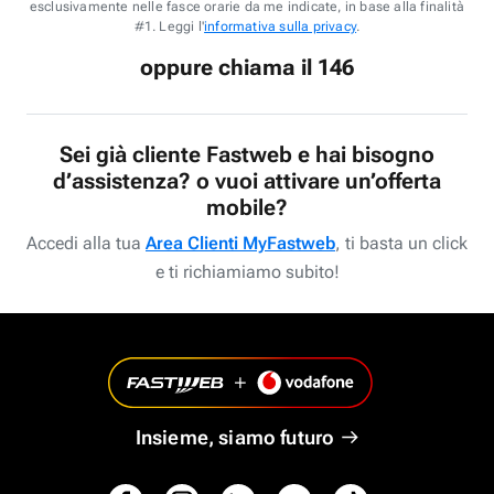
esclusivamente nelle fasce orarie da me indicate, in base alla finalità
#1. Leggi l'
informativa sulla privacy
.
oppure chiama il 146
Sei già cliente Fastweb e hai bisogno
d’assistenza? o vuoi attivare un’offerta
mobile?
Accedi alla tua
Area Clienti MyFastweb
, ti basta un click
e ti richiamiamo subito!
Insieme, siamo futuro