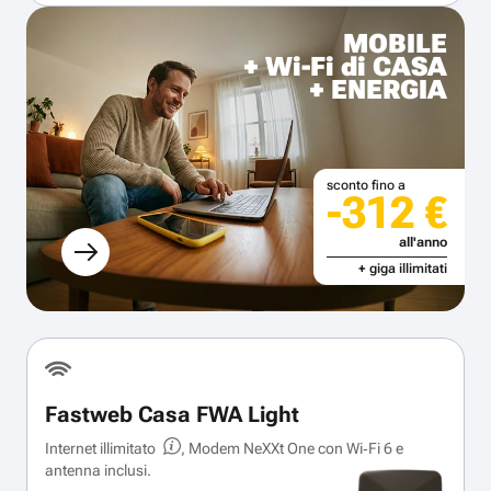
MOBILE
+ Wi-Fi di CASA
+ ENERGIA
sconto fino a
-312 €
all'anno
+ giga illimitati
Fastweb Casa FWA Light
Internet illimitato
, Modem NeXXt One con Wi‑Fi 6 e
antenna inclusi.