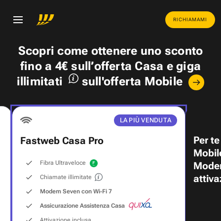
RICHIAMAMI
Scopri come ottenere uno
sconto
fino a 4€
sull’offerta Casa e
giga
illimitati
sull'offerta Mobile
LA PIÙ VENDUTA
Per te
Fastweb Casa Pro
Mobil
Fibra Ultraveloce
Modem
attiva
Chiamate illimitate
Modem Seven con Wi‑Fi 7
Assicurazione Assistenza Casa
Attivazione inclusa