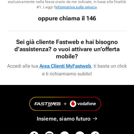
esclusivamente nelle fasce orarie da me indicate, in base alla finalità
#1. Leggi l'
informativa sulla privacy
.
oppure chiama il 146
Sei già cliente Fastweb e hai bisogno
d’assistenza? o vuoi attivare un’offerta
mobile?
Accedi alla tua
Area Clienti MyFastweb
, ti basta un click
e ti richiamiamo subito!
Insieme, siamo futuro