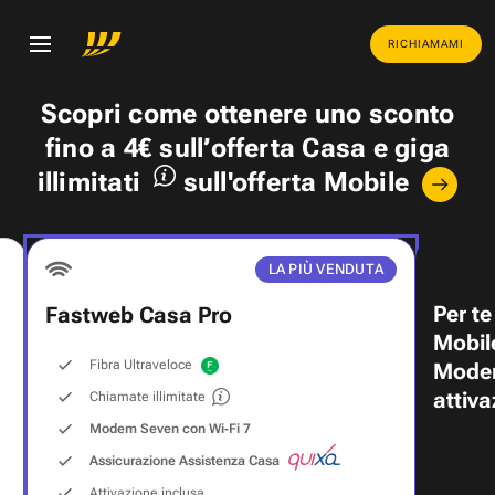
RICHIAMAMI
Scopri come ottenere uno
sconto
fino a 4€
sull’offerta Casa e
giga
illimitati
sull'offerta Mobile
LA PIÙ VENDUTA
Per te
Fastweb Casa Pro
Mobil
Fibra Ultraveloce
Modem
attiva
Chiamate illimitate
Modem Seven con Wi‑Fi 7
Assicurazione Assistenza Casa
Attivazione inclusa