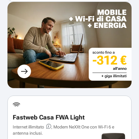
MOBILE
+ Wi-Fi di CASA
+ ENERGIA
sconto fino a
-312 €
all'anno
+ giga illimitati
Fastweb Casa FWA Light
Internet illimitato
, Modem NeXXt One con Wi‑Fi 6 e
antenna inclusi.