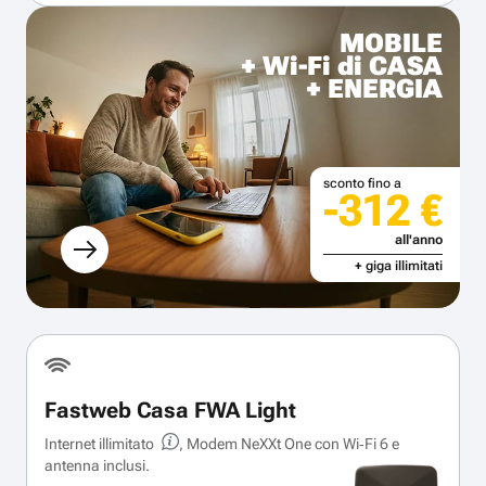
MOBILE
+ Wi-Fi di CASA
+ ENERGIA
sconto fino a
-312 €
all'anno
+ giga illimitati
Fastweb Casa FWA Light
Internet illimitato
, Modem NeXXt One con Wi‑Fi 6 e
antenna inclusi.