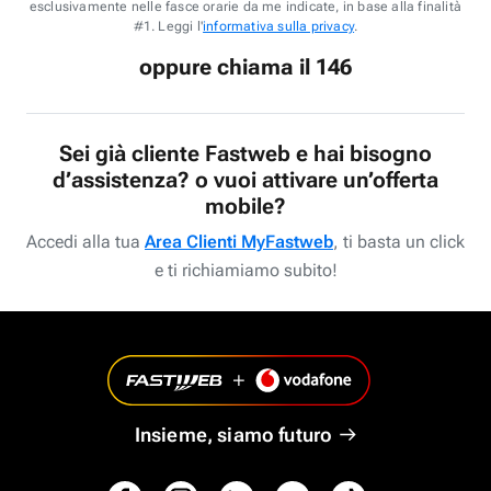
esclusivamente nelle fasce orarie da me indicate, in base alla finalità
#1. Leggi l'
informativa sulla privacy
.
oppure chiama il 146
Sei già cliente Fastweb e hai bisogno
d’assistenza? o vuoi attivare un’offerta
mobile?
Accedi alla tua
Area Clienti MyFastweb
, ti basta un click
e ti richiamiamo subito!
Insieme, siamo futuro