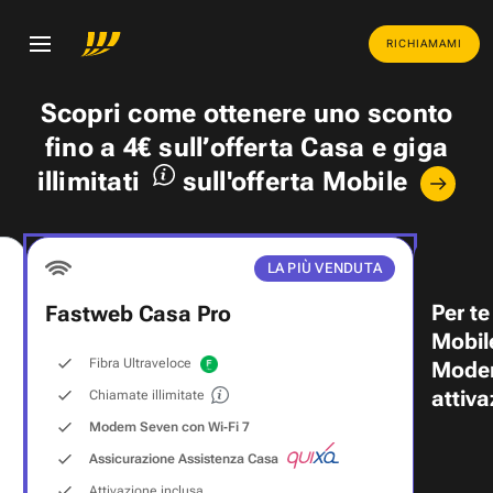
RICHIAMAMI
Scopri come ottenere uno
sconto
fino a 4€
sull’offerta Casa e
giga
illimitati
sull'offerta Mobile
LA PIÙ VENDUTA
Per te
Fastweb Casa Pro
Mobil
Fibra Ultraveloce
Modem
attiva
Chiamate illimitate
Modem Seven con Wi‑Fi 7
Assicurazione Assistenza Casa
Attivazione inclusa